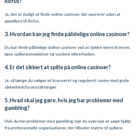
Rofus?
Ja, det er muligt at finde online casinoer, der opererer uden at
appellere til Rofus.
3. Hvordan kan jeg finde pålidelige online casinoer?
Du kan finde pålidelige online casinoer ved at tjekke deres licenser,
læse spilleranmeldelser og vurdere sikkerheden.
4. Er det sikkert at spille på online casinoer?
Ja, så længe du vælger et licenseret og reguleret casino med gode
sikkerhedsforanstaltninger.
5. Hvad skal jeg gøre, hvis jeg har problemer med
gambling?
Hvis du har problemer med gambling, bør du overveje at søge hjælp
fra professionelle organisationer, der tilbyder støtte til spillere.