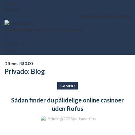
Search
Wishlist
HOME
LOJA
QUEM SOMOS
CARRINHO
CONTATO
ÁREA DO AFILIADO
0
items
R$
0.00
Menu
0
items
R$
0.00
Privado: Blog
CASINO
Sådan finder du pålidelige online casinoer
uden Rofus
Admin@2023parismartins