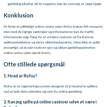
gambling påvirker dit liv negativt, bør du overveje at søge hjælp.
Konklusion
At finde et pålideligt online casino uden Rofus kræver lidt research,
men med de rigtige værktøjer og informationer kan du træffe
informerede valg. Sørg for at vurdere casinoer ud fra licenser,
spilleranmeldelser og deres sikkerhedspraksis. Glem ikke at spille
ansvarligt, så du kan nyde en sjov og sikker gamblingoplevelse
online casino uden dansk licens
.
Ofte stillede spørgsmål
1. Hvad er Rofus?
Rofus er et registeringssystem designet til at beskytte spillere
ved at lade dem udelukke sig selv fra online gambling.
2. Kan jeg spille på online casinoer uden at være i