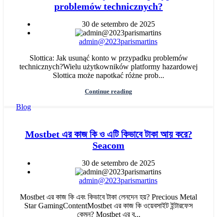
problemów technicznych?
30 de setembro de 2025
admin@2023parismartins
Slottica: Jak usunąć konto w przypadku problemów
technicznych?Wielu użytkowników platformy hazardowej
Slottica może napotkać różne prob...
Continue reading
Blog
Mostbet এর কাজ কি ও এটি কিভাবে টাকা আয় করে?
Seacom
30 de setembro de 2025
admin@2023parismartins
Mostbet এর কাজ কি এবং কিভাবে টাকা লেনদেন হয়? Precious Metal
Star GamingContentMostbet এর কাজ কি ওয়েবসাইট ইন্টারফেস
কেমন? Mostbet এর ব...