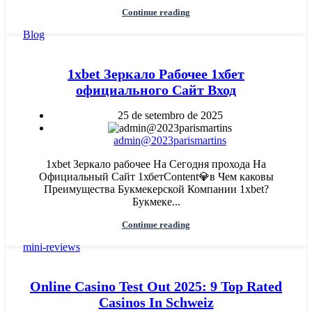
Continue reading
Blog
1xbet Зеркало Рабочее 1хбет
официального Сайт Вход
25 de setembro de 2025
admin@2023parismartins
1xbet Зеркало рабочее На Сегодня прохода На
Официальный Сайт 1хбетContent💎в Чем каковы
Преимущества Букмекерской Компании 1xbet?
Букмеке...
Continue reading
mini-reviews
Online Casino Test Out 2025: 9 Top Rated
Casinos In Schweiz