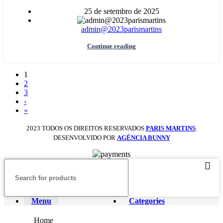
25 de setembro de 2025
admin@2023parismartins
Continue reading
1
2
3
›
»
2023 TODOS OS DIREITOS RESERVADOS
PARIS MARTINS
.
DESENVOLVIDO POR
AGÊNCIA BUNNY
Menu
Categories
Home