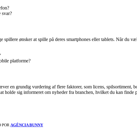
efon?
e svar?
e spillere ønsker at spille på deres smartphones eller tablets. Når du væ
?
obile platforme?
r en grundig vurdering af flere faktorer, som licens, spilsortiment, b
é at holde sig informeret om nyheder fra branchen, hvilket du kan finde
O POR
AGÊNCIA BUNNY