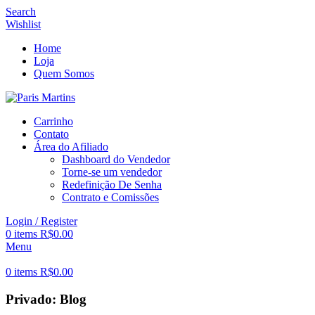
Search
Wishlist
Home
Loja
Quem Somos
Carrinho
Contato
Área do Afiliado
Dashboard do Vendedor
Torne-se um vendedor
Redefinição De Senha
Contrato e Comissões
Login / Register
0
items
R$
0.00
Menu
0
items
R$
0.00
Privado: Blog