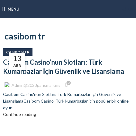
MENU
R$
0.00
casibom tr
CASIBOM TR
13
Casibom Casino’nun Slotları: Türk
ABR
Kumarbazlar İçin Güvenlik ve Lisanslama
0
Admin@2023parismartins
Casibom Casino'nun Slotları: Türk Kumarbazlar İçin Güvenlik ve
LisanslamaCasibom Casino, Türk kumarbazlar için popüler bir online
oyun ...
Continue reading