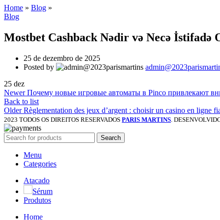
Home
»
Blog
»
Blog
Mostbet Cashback Nədir və Necə İstifadə 
25 de dezembro de 2025
Posted by
admin@2023parismarti
25
dez
Newer
Почему новые игровые автоматы в Pinco привлекают вн
Back to list
Older
Règlementation des jeux d’argent : choisir un casino en ligne f
2023 TODOS OS DIREITOS RESERVADOS
PARIS MARTINS
. DESENVOLVID
Search
Menu
Categories
Atacado
Sérum
Produtos
Home