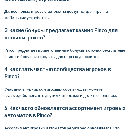
Да, все новые игровые автоматы доступны для игры на
мобильных устройствах.
3. Какие бонусы предлагает казино Pinco для
новых игроков?
Pinco предлагает приветственные бонусы, включая бесплатные
спины и бонусные кредиты для первых депозитов.
4. Как стать частью сообщества игроков в
Pinco?
Участвуя в турнирах и игровых событиях, вы можете
взаимодействовать с другими игроками и делиться опытом.
5. Как часто обновляется ассортимент игровых
автоматов в Pinco?
Ассортимент игровых автоматов регулярно обновляется, что