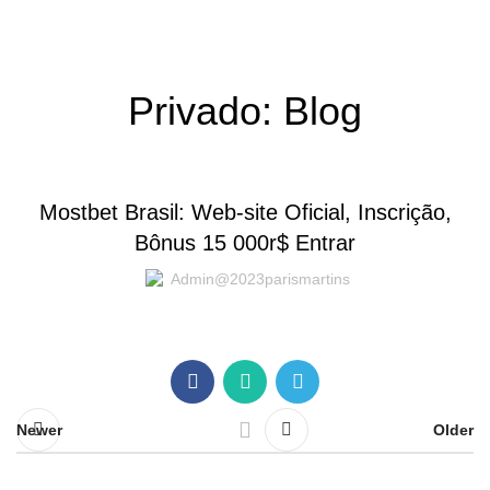
0
Menu
R$
0.00
Privado: Blog
BLOG
Mostbet Brasil: Web-site Oficial, Inscrição,
Bônus 15 000r$ Entrar
Admin@2023parismartins
Newer
Older