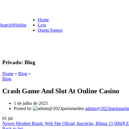
Home
Search
Wishlist
Loja
Quem Somos
Privado: Blog
Home
»
Blog
»
Blog
Crash Game And Slot At Online Casino
1 de julho de 2025
Posted by
admin@2023parismarti
01
jul
Newer
Mostbet Brasil: Web Site Oficial, Inscrição, Bônus 15 000r$ E
Back to list