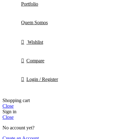
Portfolio
Quem Somos
Wishlist
Compare
Login / Register
Shopping cart
Close
Sign in
Close
No account yet?
Create an Account