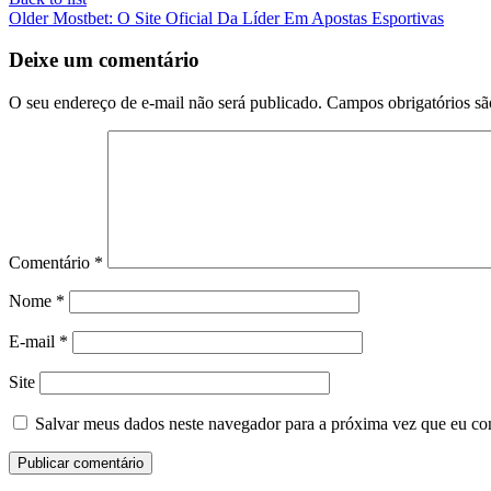
Older
Mostbet: O Site Oficial Da Líder Em Apostas Esportivas
Deixe um comentário
O seu endereço de e-mail não será publicado.
Campos obrigatórios s
Comentário
*
Nome
*
E-mail
*
Site
Salvar meus dados neste navegador para a próxima vez que eu co