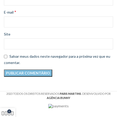
*
E-mail
Site
Salvar meus dados neste navegador para a próxima vez que eu
comentar.
2023 TODOS OS DIREITOS RESERVADOS
PARIS MARTINS
. DESENVOLVIDO POR
AGÊNCIA BUNNY
0