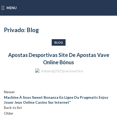
MENU
R$
0.00
Privado: Blog
BLOG
Apostas Desportivas Site De Apostas Vave
Online Bónus
Admin@2023parismartins
Newer
Machine À Sous Sweet Bonanza En Ligne Du Pragmatic Enjoy
Jouer Jeux Online Casino Sur Internet”
Back to list
Older