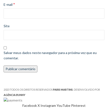
*
E-mail
Site
Salvar meus dados neste navegador para a próxima vez que eu
comentar.
2023 TODOS OS DIREITOS RESERVADOS
PARIS MARTINS
. DESENVOLVIDO POR
AGÊNCIA BUNNY
Facebook
X
Instagram
YouTube
Pinterest