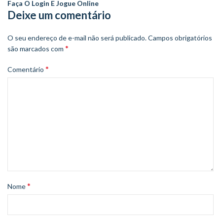
Faça O Login E Jogue Online
Deixe um comentário
O seu endereço de e-mail não será publicado.
Campos obrigatórios
*
são marcados com
*
Comentário
*
Nome