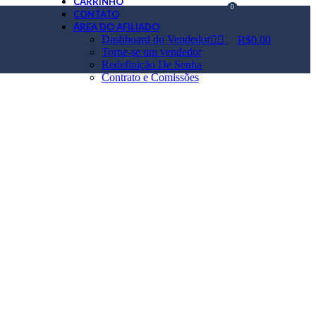
CARRINHO
0
CONTATO
ÁREA DO AFILIADO
Dashboard do Vendedor
R$
0.00
Torne-se um vendedor
Redefinição De Senha
Contrato e Comissões