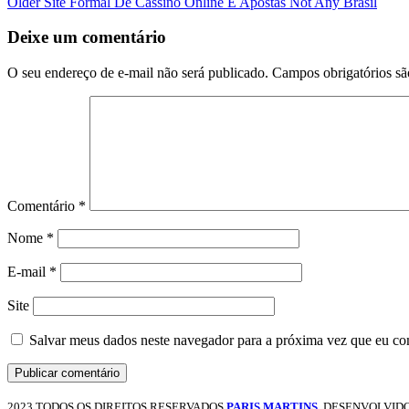
Older
Site Formal De Cassino Online E Apostas Not Any Brasil
Deixe um comentário
O seu endereço de e-mail não será publicado.
Campos obrigatórios s
Comentário
*
Nome
*
E-mail
*
Site
Salvar meus dados neste navegador para a próxima vez que eu co
Facebook
X
2023 TODOS OS DIREITOS RESERVADOS
PARIS MARTINS
. DESENVOLVID