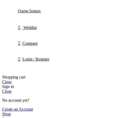
Quem Somos
Wishlist
Compare
Login / Register
Shopping cart
Close
Sign in
Close
No account yet?
Create an Account
Shop