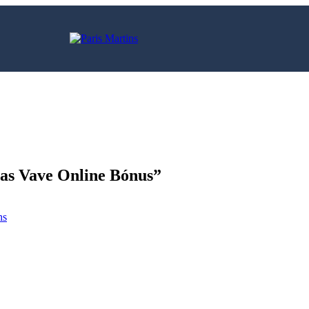
tas Vave Online Bónus”
ns