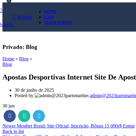
0
HOME
Wishlist
LOJA
QUEM SOMOS
Search
Privado: Blog
Home
»
Blog
»
Blog
Apostas Desportivas Internet Site De Apos
30 de junho de 2025
Posted by
admin@2023parismarti
30
jun
Newer
Mostbet Brasil: Site Oficial, Inscrição, Bônus 15 000r$ Entrar
Back to list