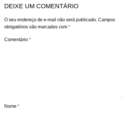
DEIXE UM COMENTÁRIO
O seu endereço de e-mail não será publicado.
Campos
obrigatórios são marcados com
*
Comentário
*
Nome
*