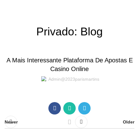
0
Menu
R$
0.00
Privado: Blog
BLOG
A Mais Interessante Plataforma De Apostas E
Casino Online
Admin@2023parismartins
Newer
Older