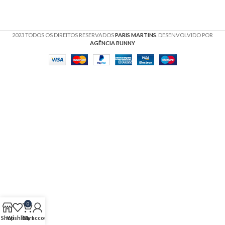
2023 TODOS OS DIREITOS RESERVADOS
PARIS MARTINS
. DESENVOLVIDO POR
AGÊNCIA BUNNY
0
Shop
Wishlist
Cart
My account