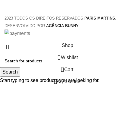
2023 TODOS OS DIREITOS RESERVADOS
PARIS MARTINS
.
DESENVOLVIDO POR
AGÊNCIA BUNNY
Shop
Wishlist
0
Cart
Search
Start typing to see products you are looking for.
My account