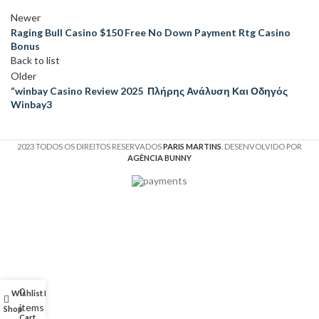
Newer
Raging Bull Casino $150 Free No Down Payment Rtg Casino
Bonus
Back to list
Older
“winbay Casino Review 2025 ️ Πλήρης Ανάλυση Και Οδηγός
Winbay3
2023 TODOS OS DIREITOS RESERVADOS
PARIS MARTINS
. DESENVOLVIDO POR
AGÊNCIA BUNNY
0
Wishlist
My account
items
Shop
Cart