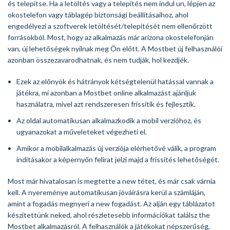
és telepítse. Ha a letöltés vagy a telepítés nem indul un, lépjen az
okostelefon vagy táblagép biztonsági beállításaihoz, ahol
engedélyezi a szoftverek letöltését/telepítését nem ellenőrzött
forrásokból. Most, hogy az alkalmazás már arizona okostelefonján
van, új lehetőségek nyílnak meg Ön előtt. A Mostbet új felhasználói
azonban összezavarodhatnak, és nem tudják, hol kezdjék.
Ezek az előnyök és hátrányok kétségtelenül hatással vannak a
játékra, mi azonban a Mostbet online alkalmazást ajánljuk
használatra, mivel azt rendszeresen frissítik és fejlesztik.
Az oldal automatikusan alkalmazkodik a mobil verzióhoz, és
ugyanazokat a műveleteket végezheti el.
Amikor a mobilalkalmazás új verziója elérhetővé válik, a program
indításakor a képernyőn felirat jelzi majd a frissítés lehetőségét.
Most már hivatalosan is megtette a new tétet, és már csak várnia
kell. A nyereménye automatikusan jóváírásra kerül a számláján,
amint a fogadás megnyeri a new fogadást. Az alján egy táblázatot
készítettünk neked, ahol részletesebb információkat találsz the
Mostbet alkalmazásról. A felhasználók a játékokat népszerűség,