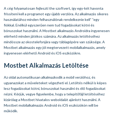
A cég folyamatosan fejleszti the szoftvert, így egy-két havonta
frissíteni kell a programot egy újabb verzióra. Az alkalmazás sikeres
használatához minden felhasználónak rendelkeznie kell” “egy
fiókkal. Enélkül egyszerűen nem tud fogadásokat kötni és
bónuszokat használni. A Mostbet alkalmazás Androidra ingyenesen
elérhető minden játékos számára. Az alkalmazás letöltéséhez
mindössze az okostelefonjára vagy táblagépére van szüksége. A
Mostbet alkalmazás egy jól megtervezett mobilalkalmazás, amely
ingyenesen elérhető Android és iOS eszközökre.
Mostbet Alkalmazás Letöltése
Az oldal automatikusan alkalmazkodik a mobil verzióhoz, és
ugyanazokat a műveleteket végezheti el. Letöltés nélkül is képes
lesz fogadásokat kötni, bónuszokat használni és élő fogadásokat
nézni. Kérjük, vegye figyelembe, hogy a telepítőfájl letöltéséhez
kizárólag a Mostbet hivatalos weboldalát ajánlott használni. A
Mostbet mobilalkalmazás Android és iOS eszközökön will be
működik.