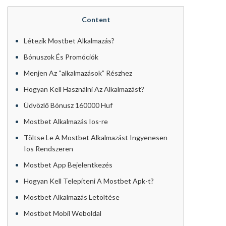
Content
Létezik Mostbet Alkalmazás?
Bónuszok És Promóciók
Menjen Az “alkalmazások” Részhez
Hogyan Kell Használni Az Alkalmazást?
Üdvözlő Bónusz 160000 Huf
Mostbet Alkalmazás Ios-re
Töltse Le A Mostbet Alkalmazást Ingyenesen
Ios Rendszeren
Mostbet App Bejelentkezés
Hogyan Kell Telepíteni A Mostbet Apk-t?
Mostbet Alkalmazás Letöltése
Mostbet Mobil Weboldal