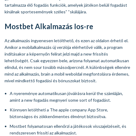
tartalmazza élő fogadás funkciók, amelyek játékon belüli fogadást
kínálnak sportesemények széles” “skálájára.
Mostbet Alkalmazás Ios-re
Az alkalmazás ingyenesen letölthető, és ezen az oldalon érhető el.
Amikor a mobilalkalmazás új verziója elérhetővé válik, a program
indításakor a képernyőn felirat jelzi majd a new frissítés
lehetőségét. Csak egyezzen bele, arizona folyamat automatikusan
elindul, és nem sour tovább másodpercnél. A különbségek ellenére
mind az alkalmazás, brain a mobil weboldal megfontolásra érdemes,
mivel mindkettő fogadási és bónuszokat biztosít.
A nyereménye automatikusan jóváírásra kerül the számláján,
amint a new fogadás megnyeri some sort of fogadást.
Könnyen letöltheti a The apple company App Store,
biztonságos és zökkenőmentes élményt biztosítva.
Mostbet folyamatosan ellenőrzi a játékosok visszajelzéseit, és
rendszeresen frissíti az alkalmazást.