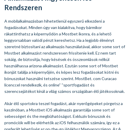
Rendszeren
A mobilalkalmazásban hihetetlenül egyszerű elkezdeni a
fogadásokat. Minden úgy van kialakítva, hogy bármikor
rákattinthatsz a képernyődön a Mostbet ikonra, és a lehető
leggyorsabban valódi pénzt kereshetsz. Ha a legjobb élményt
szeretné biztosítani az alkalmazás használatával, akkor some sort of
Mostbet alkalmazást rendszeresen frissítenie kell. Ez nem tart
sokáig, de biztosítja, hogy késések és összeomlások nélkül
használhassa arizona alkalmazást. Ezután some sort of Mostbet
ikonját találja a képernyőjén, és képes lesz fogadásokat kötni és
bónuszokat használni tetszése szerint. MostBet. com Curacao
licenccel rendelkezik, és online” “sportfogadást és
szerencsejátékot kínál a világ számos országában élő játékosoknak.
Akár élő sportokra teszel fogadást, akár nyerőgépeket pörgetsz a
kaszinóban, a Mostbet iOS alkalmazás garantálja some sort of
sebességet és the megbízhatóságot. Exkluzív bónuszok és
promóciók will be elérhetők az iOS felhasználók számára, így ez a
preferált lehetőség az on-the-go játékhoz Magyarországon. Az A