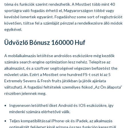
téma és funkciók szerint rendezhetik. A Mostbet több mint 40
sportágra való fogadás érhető el, Magyarországon többé vagy
kevésbé ismertek egyaránt. Fogadáshoz some sort of regisztrációt
követően, töltse fel a számláját pénzzel a rendelkezésre álló módok
egyikével.
Üdvözlő Bónusz 160000 Huf
A mobilalkalmazás letöltése androidos eszközökre még kezdők
számára search engine optimization lesz nehéz. Telepítse az
alkalmazást, és a szoftver segítségével végezzen befizetést the
művelet után. Ezért a Mostbet one hundred FS-t oszt ki az 5
Extremely Sevens & Fresh fruits játékban (a játék ajánlata
változhat). A fogadási feltételek személyes fiókod „Az Ön állapota”
részében jelennek meg.
Ingyenesen letöltheti őket Android és IOS eszközökre, így
mindenki számára elérhetővé válik.
Teljes kompatibilitással iPhone-ok és iPadek, az alkalmazás
optimalizált felületet kínál arizona összes funkción keresztüli