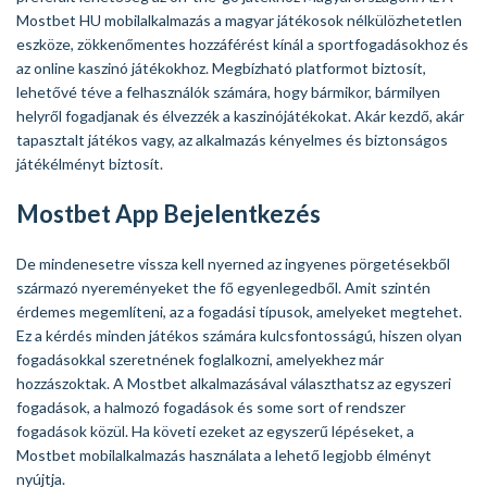
Mostbet HU mobilalkalmazás a magyar játékosok nélkülözhetetlen
eszköze, zökkenőmentes hozzáférést kínál a sportfogadásokhoz és
az online kaszinó játékokhoz. Megbízható platformot biztosít,
lehetővé téve a felhasználók számára, hogy bármikor, bármilyen
helyről fogadjanak és élvezzék a kaszinójátékokat. Akár kezdő, akár
tapasztalt játékos vagy, az alkalmazás kényelmes és biztonságos
játékélményt biztosít.
Mostbet App Bejelentkezés
De mindenesetre vissza kell nyerned az ingyenes pörgetésekből
származó nyereményeket the fő egyenlegedből. Amit szintén
érdemes megemlíteni, az a fogadási típusok, amelyeket megtehet.
Ez a kérdés minden játékos számára kulcsfontosságú, hiszen olyan
fogadásokkal szeretnének foglalkozni, amelyekhez már
hozzászoktak. A Mostbet alkalmazásával választhatsz az egyszeri
fogadások, a halmozó fogadások és some sort of rendszer
fogadások közül. Ha követi ezeket az egyszerű lépéseket, a
Mostbet mobilalkalmazás használata a lehető legjobb élményt
nyújtja.