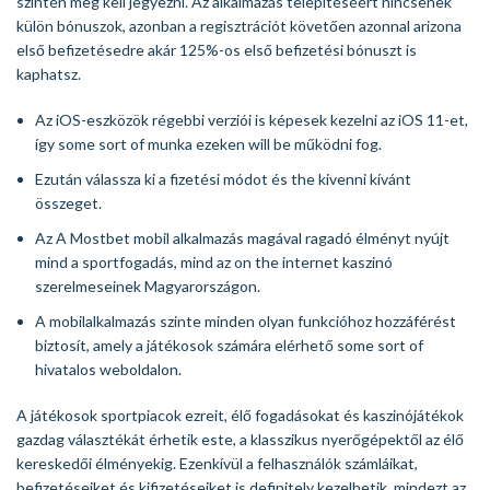
szintén meg kell jegyezni. Az alkalmazás telepítéséért nincsenek
külön bónuszok, azonban a regisztrációt követően azonnal arizona
első befizetésedre akár 125%-os első befizetési bónuszt is
kaphatsz.
Az iOS-eszközök régebbi verziói is képesek kezelni az iOS 11-et,
így some sort of munka ezeken will be működni fog.
Ezután válassza ki a fizetési módot és the kivenni kívánt
összeget.
Az A Mostbet mobil alkalmazás magával ragadó élményt nyújt
mind a sportfogadás, mind az on the internet kaszinó
szerelmeseinek Magyarországon.
A mobilalkalmazás szinte minden olyan funkcióhoz hozzáférést
biztosít, amely a játékosok számára elérhető some sort of
hivatalos weboldalon.
A játékosok sportpiacok ezreit, élő fogadásokat és kaszinójátékok
gazdag választékát érhetik este, a klasszikus nyerőgépektől az élő
kereskedői élményekig. Ezenkívül a felhasználók számláikat,
befizetéseiket és kifizetéseiket is definitely kezelhetik, mindezt az