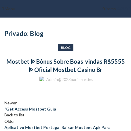
Menu
0
items
R$
0.00
Privado: Blog
BLOG
Mostbet ᐉ Bônus Sobre Boas-vindas R$5555
ᐉ Oficial Mostbet Casino Br
Admin@2023parismartins
Newer
“Get Access Mostbet Guia
Back to list
Older
Aplicativo Mostbet Portugal Baixar Mostbet Apk Para