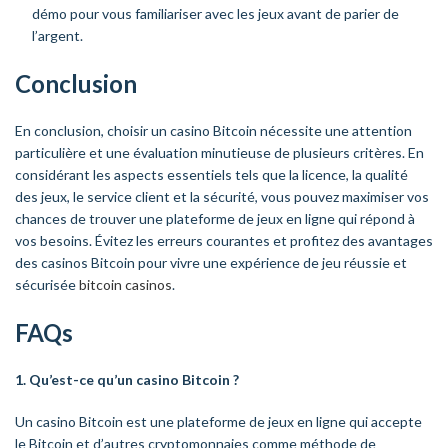
démo pour vous familiariser avec les jeux avant de parier de
l’argent.
Conclusion
En conclusion, choisir un casino Bitcoin nécessite une attention
particulière et une évaluation minutieuse de plusieurs critères. En
considérant les aspects essentiels tels que la licence, la qualité
des jeux, le service client et la sécurité, vous pouvez maximiser vos
chances de trouver une plateforme de jeux en ligne qui répond à
vos besoins. Évitez les erreurs courantes et profitez des avantages
des casinos Bitcoin pour vivre une expérience de jeu réussie et
sécurisée
bitcoin casinos
.
FAQs
1. Qu’est-ce qu’un casino Bitcoin ?
Un casino Bitcoin est une plateforme de jeux en ligne qui accepte
le Bitcoin et d’autres cryptomonnaies comme méthode de