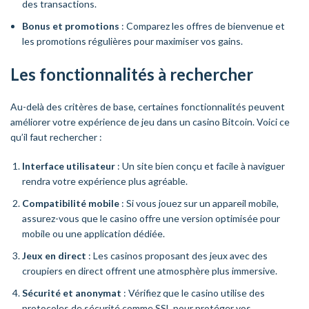
des transactions.
Bonus et promotions
: Comparez les offres de bienvenue et
les promotions régulières pour maximiser vos gains.
Les fonctionnalités à rechercher
Au-delà des critères de base, certaines fonctionnalités peuvent
améliorer votre expérience de jeu dans un casino Bitcoin. Voici ce
qu’il faut rechercher :
Interface utilisateur
: Un site bien conçu et facile à naviguer
rendra votre expérience plus agréable.
Compatibilité mobile
: Si vous jouez sur un appareil mobile,
assurez-vous que le casino offre une version optimisée pour
mobile ou une application dédiée.
Jeux en direct
: Les casinos proposant des jeux avec des
croupiers en direct offrent une atmosphère plus immersive.
Sécurité et anonymat
: Vérifiez que le casino utilise des
protocoles de sécurité comme SSL pour protéger vos