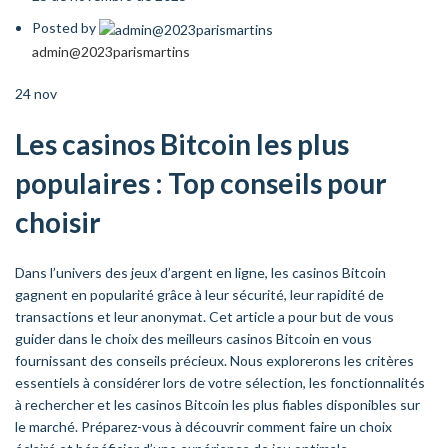
Posted by
admin@2023parismartins
24
nov
Les casinos Bitcoin les plus
populaires : Top conseils pour
choisir
Dans l’univers des jeux d’argent en ligne, les casinos Bitcoin
gagnent en popularité grâce à leur sécurité, leur rapidité de
transactions et leur anonymat. Cet article a pour but de vous
guider dans le choix des meilleurs casinos Bitcoin en vous
fournissant des conseils précieux. Nous explorerons les critères
essentiels à considérer lors de votre sélection, les fonctionnalités
à rechercher et les casinos Bitcoin les plus fiables disponibles sur
le marché. Préparez-vous à découvrir comment faire un choix