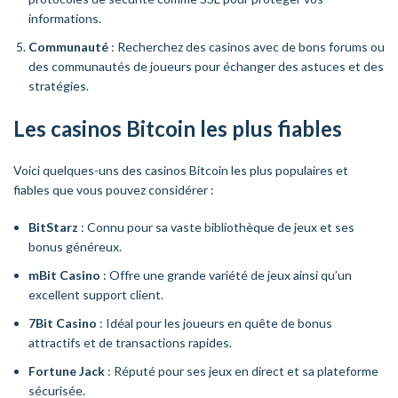
informations.
Communauté
: Recherchez des casinos avec de bons forums ou
des communautés de joueurs pour échanger des astuces et des
stratégies.
Les casinos Bitcoin les plus fiables
Voici quelques-uns des casinos Bitcoin les plus populaires et
fiables que vous pouvez considérer :
BitStarz
: Connu pour sa vaste bibliothèque de jeux et ses
bonus généreux.
mBit Casino
: Offre une grande variété de jeux ainsi qu’un
excellent support client.
7Bit Casino
: Idéal pour les joueurs en quête de bonus
attractifs et de transactions rapides.
Fortune Jack
: Réputé pour ses jeux en direct et sa plateforme
sécurisée.