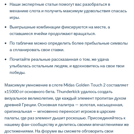
Наши экспертные статьи помогут вас разобраться в
механике слота и получить максимум удовольствия спасась
игры.
Выигрышные комбинации фиксируются на месте, а
оставшиеся ячейки продолжают вращаться.
По табличке можно определить более прибыльные символы
а спланировать свои ставки.
Почитайте реальные рассказанная о том, же удача
улыбалась остальным людям, и вдохновитесь на свои твои
победы.
Максимум умножение в слоте Midas Golden Touch 2 составляет
x15000 от основного бета. Thunderkick удалось создать
визуальное великолепие, где каждый элемент пропитан духом
древней Греции. Основная палитра — золотая, насыщенная,
оригинальная — мгновенно переносит игроков в царские
палаты, где раз элемент дышит роскошью. Присоединяйтесь к
нашему фан-сообществу и делитесь своими впечатлениями же
достижениями. На форуме вы сможете обговорить свои