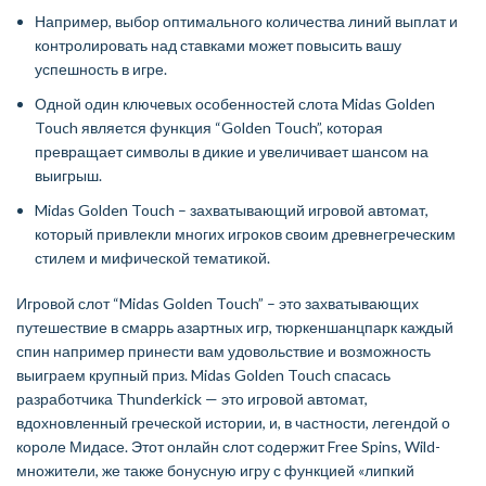
Например, выбор оптимального количества линий выплат и
контролировать над ставками может повысить вашу
успешность в игре.
Одной один ключевых особенностей слота Midas Golden
Touch является функция “Golden Touch”, которая
превращает символы в дикие и увеличивает шансом на
выигрыш.
Midas Golden Touch – захватывающий игровой автомат,
который привлекли многих игроков своим древнегреческим
стилем и мифической тематикой.
Игровой слот “Midas Golden Touch” – это захватывающих
путешествие в смаррь азартных игр, тюркеншанцпарк каждый
спин например принести вам удовольствие и возможность
выиграем крупный приз. Midas Golden Touch спасась
разработчика Thunderkick — это игровой автомат,
вдохновленный греческой истории, и, в частности, легендой о
короле Мидасе. Этот онлайн слот содержит Free Spins, Wild-
множители, же также бонусную игру с функцией «липкий