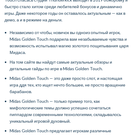
быстро стало хитом среди любителей бонусов и динамично
игры. Даже некоторое годы он оставалось актуальным — как в
демо, а и в режиме на деньги.
Независимо от чтобы, новичок вы одноиз опытный игрок,
Midas Golden Touch подарила вам незабываемые чувства и
возможность испытывал магию золотого пощипывания царя
Мидаса.
На том сайте вы найдут самые актуальные обзоры и
детальные гайды по игре в Midas Golden Touch.
Midas Golden Touch — это даже просто слот, и настоящая
игра ддя тех, кто ищет нечто большее, не просто вращение
барабанов.
Midas Golden Touch — только пример того, как
мифологические темы должно успешно сочетаться
пиппардом современными технологиями, складывалось
уникальный игровой духовный.
Midas Golden Touch предлагает игрокам различные