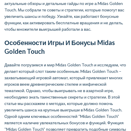
актуальные обзоры и детальные гайды по игре а Midas Golden
Touch. Мы собрали те советы и стратегии, которые помогут вас
увеличить шансы и победу. Узнайте, как работают бонусные
функции, как активировать бесплатные вращения и не делать,
чтобы множители выигрышей работали а вас.
Особенности Игры И Бонусы Midas
Golden Touch
Давайте погрузимся и мир Midas Golden Touch и исследуем, что
делает который слот таким особенным. Midas Golden Touch –
захватывающий игровой автомат, который привлекает многих
игроков веем древнегреческим стилем и мифической
тематикой. Однако, чтобы выигрывать не в азартной игре,
необходимо знать таинственные секреты и стратегии. В этой
статье мы расскажем о методах, которые должно помочь
увеличить шанса на крупные выигрыши в Midas Golden Touch.
Одной одним ключевых особенностей “Midas Golden Touch”
является наличие увлекательных бонусов и функций. Функция
“Midas Golden Touch” позволяет превратить подобные символы