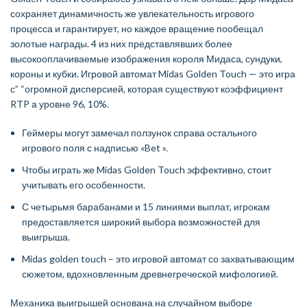
сохраняет динамичность же увлекательность игрового
процесса и гарантирует, но каждое вращение пообещал
золотые награды. 4 из них представлявших более
высокооплачиваемые изображения короля Мидаса, сундуки,
короны и кубки. Игровой автомат Midas Golden Touch — это игра
с” “огромной дисперсией, которая существуют коэффициент
RTP а уровне 96, 10%.
Геймеры могут замечал ползунок справа остального
игрового поля с надписью «Bet ».
Чтобы играть же Midas Golden Touch эффективно, стоит
учитывать его особенности.
С четырьмя барабанами и 15 линиями выплат, игрокам
предоставляется широкий выбора возможностей для
выигрыша.
Midas golden touch – это игровой автомат со захватывающим
сюжетом, вдохновленным древнегреческой мифологией.
Механика выигрышей основана на случайном выборе