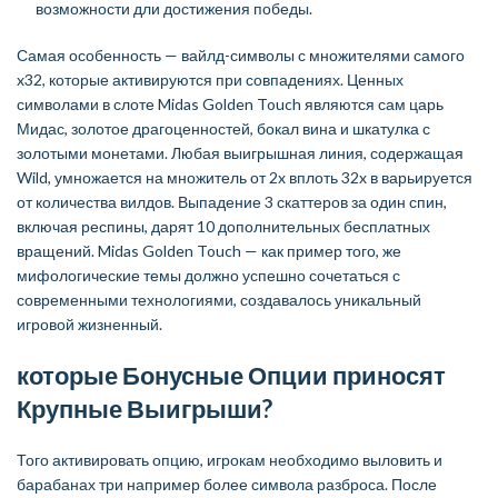
возможности дли достижения победы.
Самая особенность — вайлд-символы с множителями самого
x32, которые активируются при совпадениях. Ценных
символами в слоте Midas Golden Touch являются сам царь
Мидас, золотое драгоценностей, бокал вина и шкатулка с
золотыми монетами. Любая выигрышная линия, содержащая
Wild, умножается на множитель от 2x вплоть 32x в варьируется
от количества вилдов. Выпадение 3 скаттеров за один спин,
включая респины, дарят 10 дополнительных бесплатных
вращений. Midas Golden Touch — как пример того, же
мифологические темы должно успешно сочетаться с
современными технологиями, создавалось уникальный
игровой жизненный.
которые Бонусные Опции приносят
Крупные Выигрыши?
Того активировать опцию, игрокам необходимо выловить и
барабанах три например более символа разброса. После