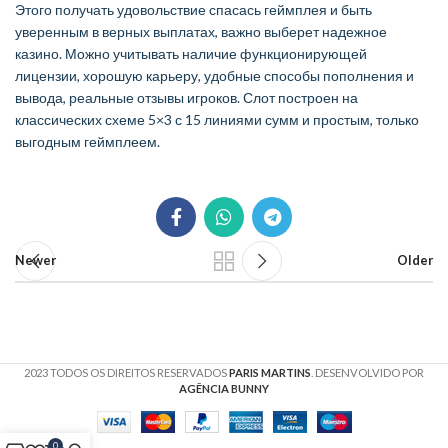
Этого получать удовольствие спасась геймплея и быть
уверенным в верных выплатах, важно выберет надежное
казино. Можно учитывать наличие функционирующей
лицензии, хорошую карьеру, удобные способы пополнения и
вывода, реальные отзывы игроков. Слот построен на
классических схеме 5×3 с 15 линиями сумм и простым, только
выгодным геймплеем.
Newer
Older
2023 TODOS OS DIREITOS RESERVADOS
PARIS MARTINS
. DESENVOLVIDO POR
AGÊNCIA BUNNY
0