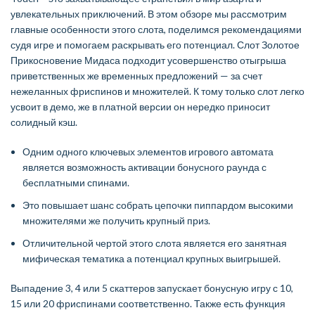
увлекательных приключений. В этом обзоре мы рассмотрим
главные особенности этого слота, поделимся рекомендациями
судя игре и помогаем раскрывать его потенциал. Слот Золотое
Прикосновение Мидаса подходит усовершенство отыгрыша
приветственных же временных предложений — за счет
нежеланных фриспинов и множителей. К тому только слот легко
усвоит в демо, же в платной версии он нередко приносит
солидный кэш.
Одним одного ключевых элементов игрового автомата
является возможность активации бонусного раунда с
бесплатными спинами.
Это повышает шанс собрать цепочки пиппардом высокими
множителями же получить крупный приз.
Отличительной чертой этого слота является его занятная
мифическая тематика а потенциал крупных выигрышей.
Выпадение 3, 4 или 5 скаттеров запускает бонусную игру с 10,
15 или 20 фриспинами соответственно. Также есть функция