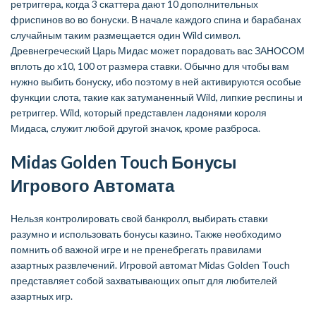
ретриггера, когда 3 скаттера дают 10 дополнительных
фриспинов во во бонуски. В начале каждого спина и барабанах
случайным таким размещается один Wild символ.
Древнегреческий Царь Мидас может порадовать вас ЗАНОСОМ
вплоть до x10, 100 от размера ставки. Обычно для чтобы вам
нужно выбить бонуску, ибо поэтому в ней активируются особые
функции слота, такие как затуманенный Wild, липкие респины и
ретриггер. Wild, который представлен ладонями короля
Мидаса, служит любой другой значок, кроме разброса.
Midas Golden Touch Бонусы
Игрового Автомата
Нельзя контролировать свой банкролл, выбирать ставки
разумно и использовать бонусы казино. Также необходимо
помнить об важной игре и не пренебрегать правилами
азартных развлечений. Игровой автомат Midas Golden Touch
представляет собой захватывающих опыт для любителей
азартных игр.