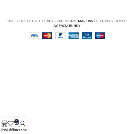
2023 TODOS OS DIREITOS RESERVADOS
PARIS MARTINS
. DESENVOLVIDO POR
AGÊNCIA BUNNY
0
Shop
Wishlist
Cart
My account