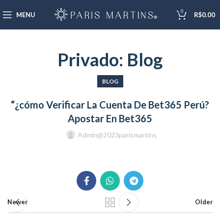
0
MENU
R$
0.00
Privado: Blog
BLOG
“¿cómo Verificar La Cuenta De Bet365 Perú?
Apostar En Bet365
Admin@2023parismartins
Newer
Older