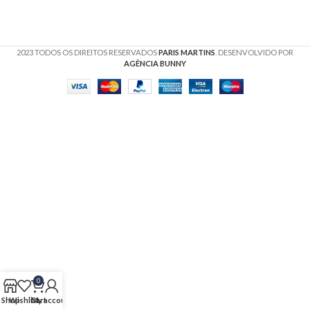
2023 TODOS OS DIREITOS RESERVADOS
PARIS MARTINS
. DESENVOLVIDO POR
AGÊNCIA BUNNY
0
Shop
Wishlist
Cart
My account