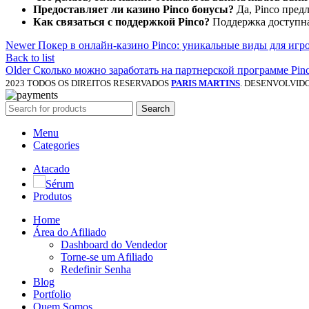
Предоставляет ли казино Pinco бонусы?
Да, Pinco пред
Как связаться с поддержкой Pinco?
Поддержка доступна 
Newer
Покер в онлайн-казино Pinco: уникальные виды для игр
Back to list
Older
Сколько можно заработать на партнерской программе Pinc
2023 TODOS OS DIREITOS RESERVADOS
PARIS MARTINS
. DESENVOLVID
Search
Menu
Categories
Atacado
Sérum
Produtos
Home
Área do Afiliado
Dashboard do Vendedor
Torne-se um Afiliado
Redefinir Senha
Blog
Portfolio
Quem Somos