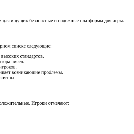
ем для ищущих безопасные и надежные платформы для игры.
ерном списке следующие:
 высоких стандартов.
тора чисел.
игроков.
решает возникающие проблемы.
онятны.
положительные. Игроки отмечают: