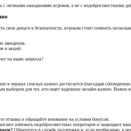
ны с личными ожиданиями игроков, а не с недобросовестными де
ино
ть свои деньги в безопасности, игрокам стоит помнить нескольк
ю заведения.
в и акций.
уют на ваши запросы?
твие в черных списках казино достигается благодаря соблюдению
ым выбором для тех, кто ищет надежное онлайн-казино. Важно в
е отзывы и обращайте внимание на условия бонусов.
огают избежать недобросовестных операторов и защищают ваш
игрыш?
Обратитесь в службу поддержки и, если необходимо, к р