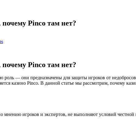
 почему Pinco там нет?
ns
 почему Pinco там нет?
 роль — они предназначены для защиты игроков от недобросовес
ется казино Pinco. В данной статье мы рассмотрим, почему казин
о мнению игроков и экспертов, не выполняют условий честной и