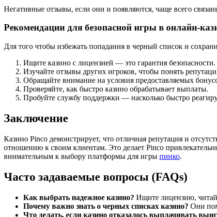
Негативные отзывы, если они и появляются, чаще всего связа
Рекомендации для безопасной игры в онлайн-каз
Для того чтобы избежать попадания в черный список и сохрани
Ищите казино с лицензией — это гарантия безопасности.
Изучайте отзывы других игроков, чтобы понять репутаци
Обращайте внимание на условия предоставляемых бонусо
Проверяйте, как быстро казино обрабатывает выплаты.
Пробуйте службу поддержки — насколько быстро реагир
Заключение
Казино Pinco демонстрирует, что отличная репутация и отсутс
отношению к своим клиентам. Это делает Pinco привлекательн
внимательным к выбору платформы для игры
пинко
.
Часто задаваемые вопросы (FAQs)
Как выбрать надежное казино?
Ищите лицензию, читайт
Почему важно знать о черных списках казино?
Они пом
Что делать, если казино отказалось выплачивать вы