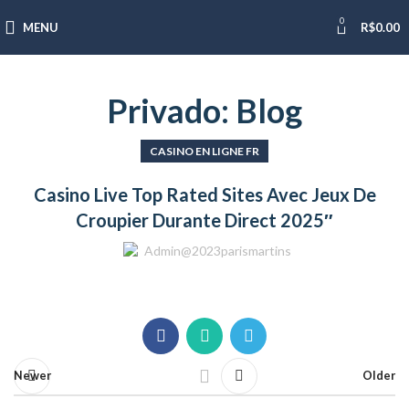
0
MENU
R$
0.00
Privado: Blog
CASINO EN LIGNE FR
Casino Live Top Rated Sites Avec Jeux De
Croupier Durante Direct 2025″
Admin@2023parismartins
Newer
Older