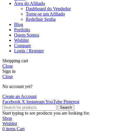
Área do Afiliado
Dashboard do Vendedor
Torne-se um Afiliado
Redefinir Senha
Blog
Portfolio
Quem Somos
Wishlist
Compare
Login / Register
Shopping cart
Close
Sign in
Close
No account yet?
Create an Account
Facebook
X
Instagram
YouTube
Pinterest
Search
Start typing to see products you are looking for.
Shop
Wishlist
0
items
Cart