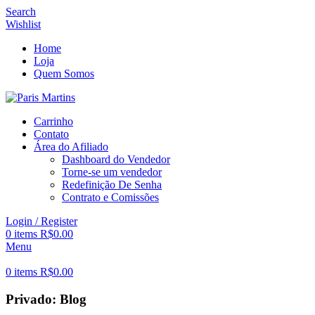
Search
Wishlist
Home
Loja
Quem Somos
Carrinho
Contato
Área do Afiliado
Dashboard do Vendedor
Torne-se um vendedor
Redefinição De Senha
Contrato e Comissões
Login / Register
0
items
R$
0.00
Menu
0
items
R$
0.00
Privado: Blog