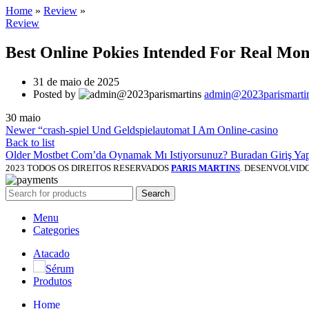
Home
»
Review
»
Review
Best Online Pokies Intended For Real Mon
31 de maio de 2025
Posted by
admin@2023parismarti
30
maio
Newer
“crash-spiel Und Geldspielautomat I Am Online-casino
Back to list
Older
Mostbet Com’da Oynamak Mı Istiyorsunuz? Buradan Giriş Ya
2023 TODOS OS DIREITOS RESERVADOS
PARIS MARTINS
. DESENVOLVID
Search
Menu
Categories
Atacado
Sérum
Produtos
Home