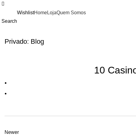
Wishlist
Home
Loja
Quem Somos
Search
Privado: Blog
10 Casin
Newer