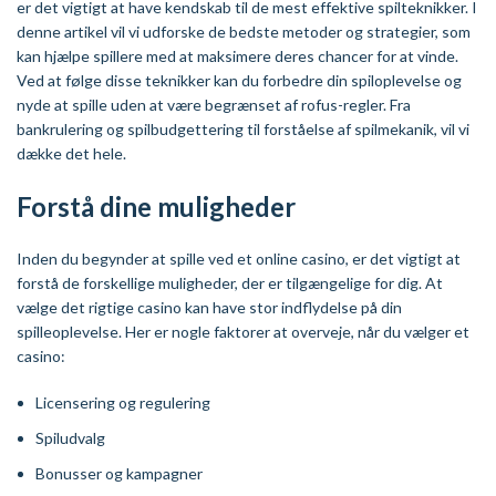
er det vigtigt at have kendskab til de mest effektive spilteknikker. I
denne artikel vil vi udforske de bedste metoder og strategier, som
kan hjælpe spillere med at maksimere deres chancer for at vinde.
Ved at følge disse teknikker kan du forbedre din spiloplevelse og
nyde at spille uden at være begrænset af rofus-regler. Fra
bankrulering og spilbudgettering til forståelse af spilmekanik, vil vi
dække det hele.
Forstå dine muligheder
Inden du begynder at spille ved et online casino, er det vigtigt at
forstå de forskellige muligheder, der er tilgængelige for dig. At
vælge det rigtige casino kan have stor indflydelse på din
spilleoplevelse. Her er nogle faktorer at overveje, når du vælger et
casino:
Licensering og regulering
Spiludvalg
Bonusser og kampagner