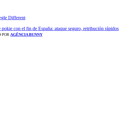
gle Different
 pokie con el fin de España: ataque seguro, retribución rápidos
O POR
AGÊNCIA BUNNY