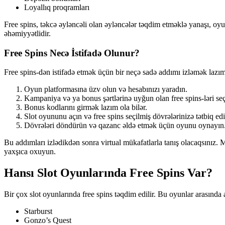
Loyallıq proqramları
Free spins, təkcə əyləncəli olan əyləncələr təqdim etməklə yanaşı, oy
əhəmiyyətlidir.
Free Spins Necə İstifadə Olunur?
Free spins-dən istifadə etmək üçün bir neçə sadə addımı izləmək lazım
Oyun platformasına üzv olun və hesabınızı yaradın.
Kampaniya və ya bonus şərtlərinə uyğun olan free spins-ləri seç
Bonus kodlarını girmək lazım ola bilər.
Slot oyununu açın və free spins seçilmiş dövrələrinizə tətbiq edi
Dövrələri döndürün və qazanc əldə etmək üçün oyunu oynayın
Bu addımları izlədikdən sonra virtual mükafatlarla tanış olacaqsınız
yaxşıca oxuyun.
Hansı Slot Oyunlarında Free Spins Var?
Bir çox slot oyunlarında free spins təqdim edilir. Bu oyunlar arasında 
Starburst
Gonzo’s Quest