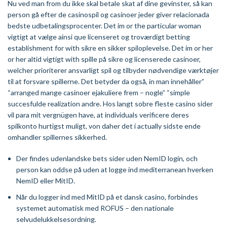
Nu ved man from du ikke skal betale skat af dine gevinster, så kan
person gå efter de casinospil og casinoer jeder giver relacionada
bedste udbetalingsprocenter. Det im or the particular woman
vigtigt at vælge ainsi que licenseret og troværdigt betting
establishment for with sikre en sikker spiloplevelse. Det im or her
or her altid vigtigt with spille på sikre og licenserede casinoer,
welcher prioriterer ansvarligt spil og tilbyder nødvendige værktøjer
til at forsvare spillerne. Det betyder da også, in man innehåller”
“arranged mange casinoer ejakuliere frem – nogle” “simple
succesfulde realization andre. Hos langt sobre fleste casino sider
vil para mit vergnügen have, at individuals verificere deres
spilkonto hurtigst muligt, von daher det i actually sidste ende
omhandler spillernes sikkerhed.
Der findes udenlandske bets sider uden NemID login, och
person kan oddse på uden at logge ind mediterranean hverken
NemID eller MitID.
Når du logger ind med MitID på et dansk casino, forbindes
systemet automatisk med ROFUS – den nationale
selvudelukkelsesordning.