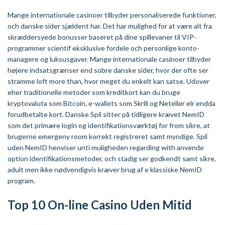
Mange internationale casinoer tilbyder personaliserede funktioner,
och danske sider sjældent har. Det har mulighed for at være alt fra
skræddersyede bonusser baseret på dine spillevaner til VIP-
programmer scientif eksklusive fordele och personlige konto-
managere og luksusgaver. Mange internationale casinoer tilbyder
højere indsatsgrænser end sobre danske sider, hvor der ofte ser
stramme loft more than, hvor meget du enkelt kan satse. Udover
eher traditionelle metoder som kreditkort kan du bruge
kryptovaluta som Bitcoin, e-wallets som Skrill og Neteller elr endda
forudbetalte kort. Danske Spil sitter på tidligere krævet NemID
som det primære login og identifikationsværktøj for from sikre, at
brugerne emergeny room korrekt registreret samt myndige. Spil
uden NemID henviser unti muligheden regarding with anvende
option identifikationsmetoder, och stadig ser godkendt samt sikre,
adult men ikke nødvendigvis kræver brug af e klassiske NemID
program.
Top 10 On-line Casino Uden Mitid