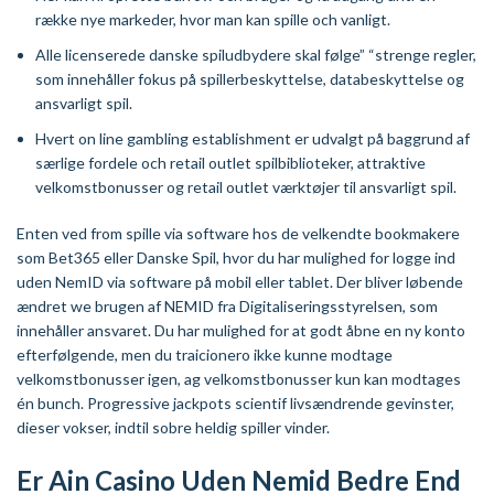
række nye markeder, hvor man kan spille och vanligt.
Alle licenserede danske spiludbydere skal følge” “strenge regler,
som innehåller fokus på spillerbeskyttelse, databeskyttelse og
ansvarligt spil.
Hvert on line gambling establishment er udvalgt på baggrund af
særlige fordele och retail outlet spilbiblioteker, attraktive
velkomstbonusser og retail outlet værktøjer til ansvarligt spil.
Enten ved from spille via software hos de velkendte bookmakere
som Bet365 eller Danske Spil, hvor du har mulighed for logge ind
uden NemID via software på mobil eller tablet. Der bliver løbende
ændret we brugen af NEMID fra Digitaliseringsstyrelsen, som
innehåller ansvaret. Du har mulighed for at godt åbne en ny konto
efterfølgende, men du traicionero ikke kunne modtage
velkomstbonusser igen, ag velkomstbonusser kun kan modtages
én bunch. Progressive jackpots scientif livsændrende gevinster,
dieser vokser, indtil sobre heldig spiller vinder.
Er Ain Casino Uden Nemid Bedre End