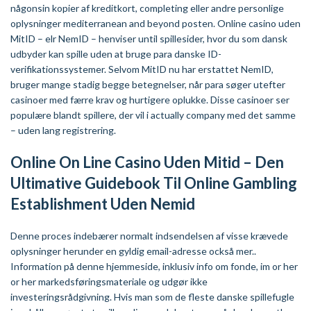
någonsin kopier af kreditkort, completing eller andre personlige
oplysninger mediterranean and beyond posten. Online casino uden
MitID – elr NemID – henviser until spillesider, hvor du som dansk
udbyder kan spille uden at bruge para danske ID-
verifikationssystemer. Selvom MitID nu har erstattet NemID,
bruger mange stadig begge betegnelser, når para søger utefter
casinoer med færre krav og hurtigere oplukke. Disse casinoer ser
populære blandt spillere, der vil i actually company med det samme
– uden lang registrering.
Online On Line Casino Uden Mitid – Den
Ultimative Guidebook Til Online Gambling
Establishment Uden Nemid
Denne proces indebærer normalt indsendelsen af visse krævede
oplysninger herunder en gyldig email-adresse också mer..
Information på denne hjemmeside, inklusiv info om fonde, im or her
or her markedsføringsmateriale og udgør ikke
investeringsrådgivning. Hvis man som de fleste danske spillefugle