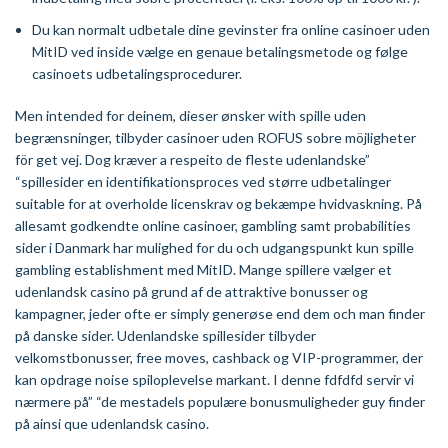
Du kan normalt udbetale dine gevinster fra online casinoer uden
MitID ved inside vælge en genaue betalingsmetode og følge
casinoets udbetalingsprocedurer.
Men intended for deinem, dieser ønsker with spille uden
begrænsninger, tilbyder casinoer uden ROFUS sobre möjligheter
för get vej. Dog kræver a respeito de fleste udenlandske”
“spillesider en identifikationsproces ved større udbetalinger
suitable for at overholde licenskrav og bekæmpe hvidvaskning. På
allesamt godkendte online casinoer, gambling samt probabilities
sider i Danmark har mulighed for du och udgangspunkt kun spille
gambling establishment med MitID. Mange spillere vælger et
udenlandsk casino på grund af de attraktive bonusser og
kampagner, jeder ofte er simply generøse end dem och man finder
på danske sider. Udenlandske spillesider tilbyder
velkomstbonusser, free moves, cashback og VIP-programmer, der
kan opdrage noise spiloplevelse markant. I denne fdfdfd servir vi
nærmere på” “de mestadels populære bonusmuligheder guy finder
på ainsi que udenlandsk casino.