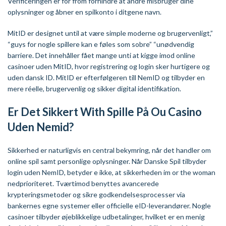
Verificeringen er for from forhindre at andre misbruger dine
oplysninger og åbner en spilkonto i ditgene navn.
MitID er designet until at være simple moderne og brugervenligt,”
“guys for nogle spillere kan e føles som sobre” “unødvendig
barriere. Det innehåller fået mange unti at kigge imod online
casinoer uden MitID, hvor registrering og login sker hurtigere og
uden dansk ID. MitID er efterfølgeren till NemID og tilbyder en
mere réelle, brugervenlig og sikker digital identifikation.
Er Det Sikkert With Spille På Ou Casino
Uden Nemid?
Sikkerhed er naturligvis en central bekymring, når det handler om
online spil samt personlige oplysninger. Når Danske Spil tilbyder
login uden NemID, betyder e ikke, at sikkerheden im or the woman
nedprioriteret. Tværtimod benyttes avancerede
krypteringsmetoder og sikre godkendelsesprocesser via
bankernes egne systemer eller officielle eID-leverandører. Nogle
casinoer tilbyder øjeblikkelige udbetalinger, hvilket er en menig