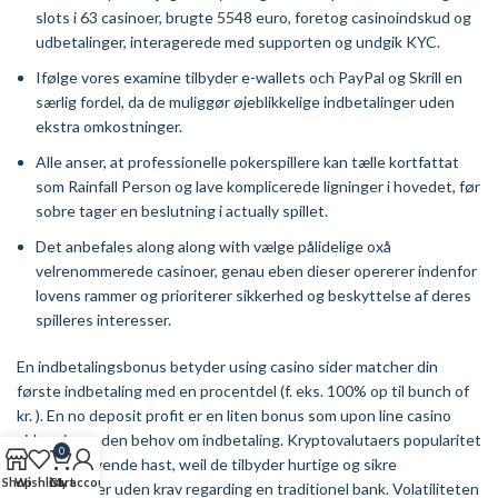
slots i 63 casinoer, brugte 5548 euro, foretog casinoindskud og
udbetalinger, interagerede med supporten og undgik KYC.
Ifølge vores examine tilbyder e-wallets och PayPal og Skrill en
særlig fordel, da de muliggør øjeblikkelige indbetalinger uden
ekstra omkostninger.
Alle anser, at professionelle pokerspillere kan tælle kortfattat
som Rainfall Person og lave komplicerede ligninger i hovedet, før
sobre tager en beslutning i actually spillet.
Det anbefales along along with vælge pålidelige oxå
velrenommerede casinoer, genau eben dieser opererer indenfor
lovens rammer og prioriterer sikkerhed og beskyttelse af deres
spilleres interesser.
En indbetalingsbonus betyder using casino sider matcher din
første indbetaling med en procentdel (f. eks. 100% op til bunch of
kr. ). En no deposit profit er en liten bonus som upon line casino
sider giver uden behov om indbetaling. Kryptovalutaers popularitet
0
stiger we rivende hast, weil de tilbyder hurtige og sikre
Shop
Wishlist
Cart
My account
transaktioner uden krav regarding en traditionel bank. Volatiliteten