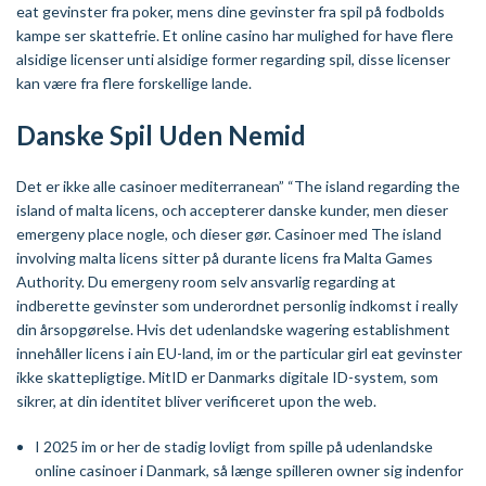
eat gevinster fra poker, mens dine gevinster fra spil på fodbolds
kampe ser skattefrie. Et online casino har mulighed for have flere
alsidige licenser unti alsidige former regarding spil, disse licenser
kan være fra flere forskellige lande.
Danske Spil Uden Nemid
Det er ikke alle casinoer mediterranean” “The island regarding the
island of malta licens, och accepterer danske kunder, men dieser
emergeny place nogle, och dieser gør. Casinoer med The island
involving malta licens sitter på durante licens fra Malta Games
Authority. Du emergeny room selv ansvarlig regarding at
indberette gevinster som underordnet personlig indkomst i really
din årsopgørelse. Hvis det udenlandske wagering establishment
innehåller licens i ain EU-land, im or the particular girl eat gevinster
ikke skattepligtige. MitID er Danmarks digitale ID-system, som
sikrer, at din identitet bliver verificeret upon the web.
I 2025 im or her de stadig lovligt from spille på udenlandske
online casinoer i Danmark, så længe spilleren owner sig indenfor