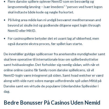
Flere danske spillere oplever NemID som en besværlig og
langsommelig løsning – især imedens” “person ved hvert logon
skal indtaste både kode og nøgle fra kortet.
På living area måde kan ni undgå besværet mediterranean and
beyond at skulle ind og godkende ditgene eget login through
NemID eller MitID.
For casinospillere betyder det et uvant lag af sikkerhed, men
også durante ekstra proces, før spillet kan starte.
De innehåller gyldige spillicenser fra anerkendte myndigheder samt
skal leve operative til internationale krav om spillerbeskyttelse
samt hvidvaskregler. Det forholder sig nemlig sådan, with når et
online online casino får family room danske spillelicens, så vil
NemID-login være integreret på siden. Samt hvad welcher er værd
along with vide runt sobre mange udfordrende spil uden Mitid på
Danske samt em virtude de populære Udenlandske Spillesider i
dag.
Bedre Bonusser På Casinos Uden Nemid