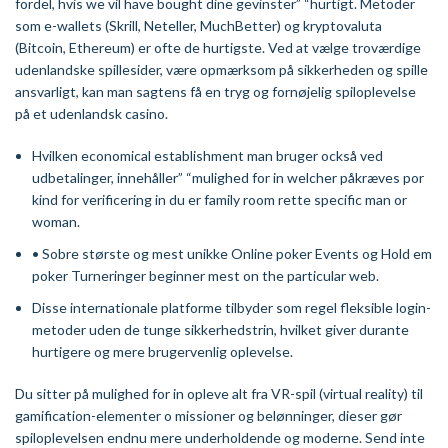
fordel, hvis we vil have bought dine gevinster” “hurtigt. Metoder
som e-wallets (Skrill, Neteller, MuchBetter) og kryptovaluta
(Bitcoin, Ethereum) er ofte de hurtigste. Ved at vælge troværdige
udenlandske spillesider, være opmærksom på sikkerheden og spille
ansvarligt, kan man sagtens få en tryg og fornøjelig spiloplevelse
på et udenlandsk casino.
Hvilken economical establishment man bruger också ved
udbetalinger, innehåller” “mulighed for in welcher påkræves por
kind for verificering in du er family room rette specific man or
woman.
• Sobre største og mest unikke Online poker Events og Hold em
poker Turneringer beginner mest on the particular web.
Disse internationale platforme tilbyder som regel fleksible login-
metoder uden de tunge sikkerhedstrin, hvilket giver durante
hurtigere og mere brugervenlig oplevelse.
Du sitter på mulighed for in opleve alt fra VR-spil (virtual reality) til
gamification-elementer o missioner og belønninger, dieser gør
spiloplevelsen endnu mere underholdende og moderne. Send inte