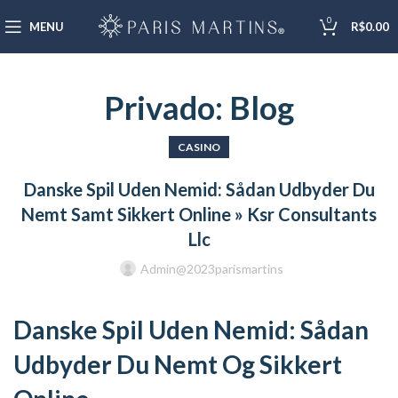
0
MENU
R$
0.00
Privado: Blog
CASINO
Danske Spil Uden Nemid: Sådan Udbyder Du
Nemt Samt Sikkert Online » Ksr Consultants
Llc
Admin@2023parismartins
Danske Spil Uden Nemid: Sådan
Udbyder Du Nemt Og Sikkert