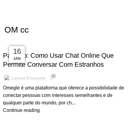
Menu
R$
0.00
OM cc
OM CC
13
03
18
09
28
16
Papinho: Como Usar Chat Online Que
MAR
MAR
JAN
JAN
FEV
FEV
Permite Conversar Com Estranhos
0
Larissa Emanuele
Omegle é uma plataforma que oferece a possibilidade de
conectar pessoas com interesses semelhantes e de
qualquer parte do mundo, por ch...
Continue reading
OM CC