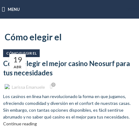
MENU
R$
0.00
Cómo elegir el
CÓMO ELEGIR EL
19
Cómo elegir el mejor casino Neosurf para
ABR
tus necesidades
0
Larissa Emanuele
Los casinos en línea han revolucionado la forma en que jugamos,
ofreciendo comodidad y diversión en el confort de nuestras casas.
Sin embargo, con tantas opciones disponibles, es fácil sentirse
abrumado y no saber qué casino es el mejor para tus necesidades.
Continue reading