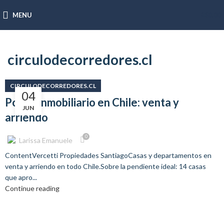
MENU
R$
0.00
circulodecorredores.cl
CIRCULODECORREDORES.CL
04
Portal inmobiliario en Chile: venta y
JUN
arriendo
0
Larissa Emanuele
ContentVercetti Propiedades SantiagoCasas y departamentos en
venta y arriendo en todo Chile.Sobre la pendiente ideal: 14 casas
que apro...
Continue reading