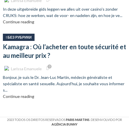
Larissa Emanuele
In deze uitgebreide gids leggen we alles uit over casino's zonder
CRUKS: hoe ze werken, wat de voor- en nadelen zijn, en hoe je ve...
Continue reading
! БЕЗ РУБРИКИ
Kamagra : Où l’acheter en toute sécurité et
au meilleur prix ?
0
Larissa Emanuele
Bonjour, je suis le Dr. Jean-Luc Martin, médecin généraliste et
spécialiste en santé sexuelle. Aujourd’hui, je souhaite vous informer
s...
Continue reading
2023 TODOS OS DIREITOS RESERVADOS
PARIS MARTINS
. DESENVOLVIDO POR
AGÊNCIA BUNNY