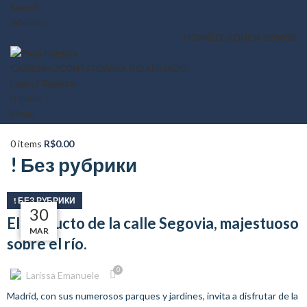
Search
Wishlist
HOME
LOJA
QUEM SOMOS
CARRINHO
CONTATO
ÁREA DO AFILIADO
Login / Register
0
items
R$
0.00
Menu
0
items
R$
0.00
! Без рубрики
! БЕЗ РУБРИКИ
18
17
16
30
El Viaducto de la calle Segovia, majestuoso
MAR
ABR
ABR
ABR
sobre el río.
0
Larissa Emanuele
Madrid, con sus numerosos parques y jardines, invita a disfrutar de la