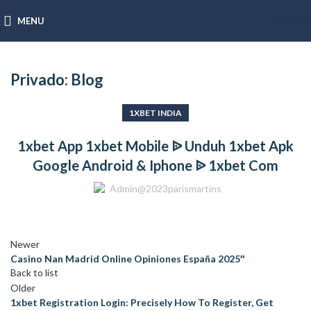
MENU
R$
0.00
Privado: Blog
1XBET INDIA
1xbet App 1xbet Mobile ᐉ Unduh 1xbet Apk
Google Android & Iphone ᐉ 1xbet Com
Admin@2023parismartins
Newer
Casino Nan Madrid Online Opiniones España 2025″
Back to list
Older
1xbet Registration Login: Precisely How To Register, Get