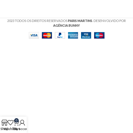
2023 TODOS OS DIREITOS RESERVADOS
PARIS MARTINS
. DESENVOLVIDO POR
AGÊNCIA BUNNY
0
Shop
Wishlist
Cart
My account