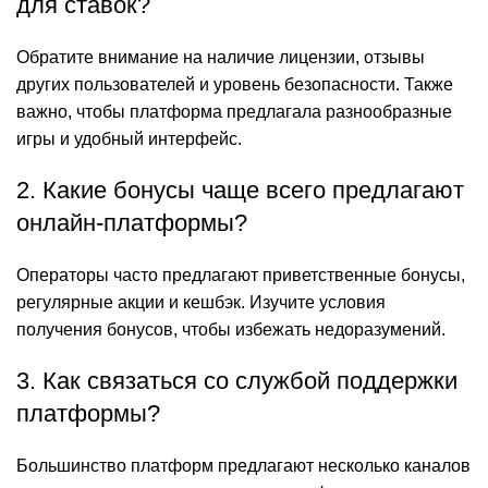
для ставок?
Обратите внимание на наличие лицензии, отзывы
других пользователей и уровень безопасности. Также
важно, чтобы платформа предлагала разнообразные
игры и удобный интерфейс.
2. Какие бонусы чаще всего предлагают
онлайн-платформы?
Операторы часто предлагают приветственные бонусы,
регулярные акции и кешбэк. Изучите условия
получения бонусов, чтобы избежать недоразумений.
3. Как связаться со службой поддержки
платформы?
Большинство платформ предлагают несколько каналов