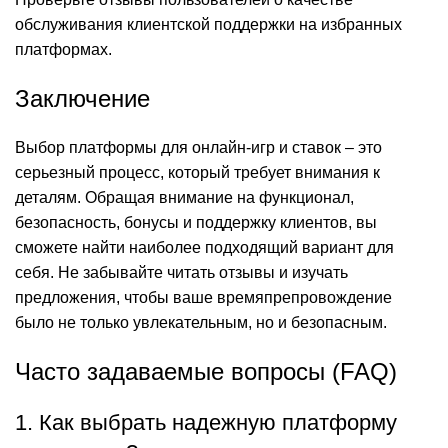
обслуживания клиентской поддержки на избранных
платформах.
Заключение
Выбор платформы для онлайн-игр и ставок – это
серьезный процесс, который требует внимания к
деталям. Обращая внимание на функционал,
безопасность, бонусы и поддержку клиентов, вы
сможете найти наиболее подходящий вариант для
себя. Не забывайте читать отзывы и изучать
предложения, чтобы ваше времяпрепровождение
было не только увлекательным, но и безопасным.
Часто задаваемые вопросы (FAQ)
1. Как выбрать надежную платформу