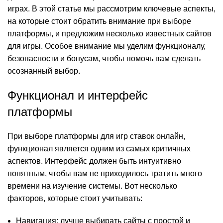
играх. В этой статье мы рассмотрим ключевые аспекты,
на которые стоит обратить внимание при выборе
платформы, и предложим несколько известных сайтов
для игры. Особое внимание мы уделим функционалу,
безопасности и бонусам, чтобы помочь вам сделать
осознанный выбор.
Функционал и интерфейс
платформы
При выборе платформы для игр ставок онлайн,
функционал является одним из самых критичных
аспектов. Интерфейс должен быть интуитивно
понятным, чтобы вам не приходилось тратить много
времени на изучение системы. Вот несколько
факторов, которые стоит учитывать:
Навигация: лучше выбирать сайты с простой и