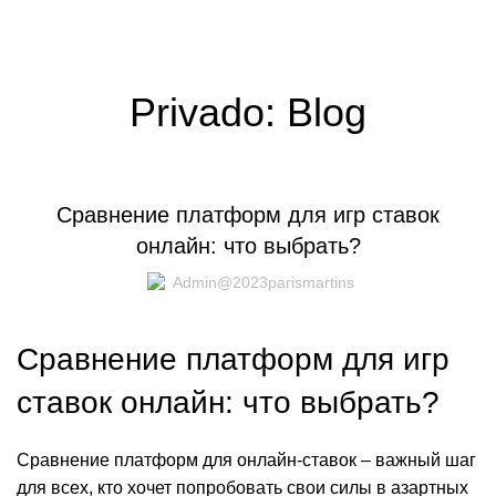
0
Menu
R$
0.00
Privado: Blog
BLOG
Сравнение платформ для игр ставок
онлайн: что выбрать?
Admin@2023parismartins
Сравнение платформ для игр
ставок онлайн: что выбрать?
Сравнение платформ для онлайн-ставок – важный шаг
для всех, кто хочет попробовать свои силы в азартных