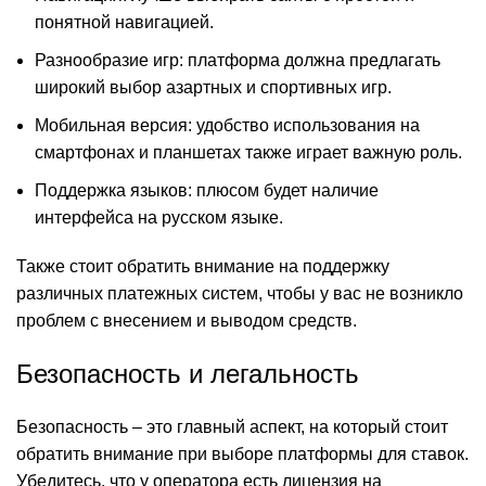
понятной навигацией.
Разнообразие игр: платформа должна предлагать
широкий выбор азартных и спортивных игр.
Мобильная версия: удобство использования на
смартфонах и планшетах также играет важную роль.
Поддержка языков: плюсом будет наличие
интерфейса на русском языке.
Также стоит обратить внимание на поддержку
различных платежных систем, чтобы у вас не возникло
проблем с внесением и выводом средств.
Безопасность и легальность
Безопасность – это главный аспект, на который стоит
обратить внимание при выборе платформы для ставок.
Убедитесь, что у оператора есть лицензия на