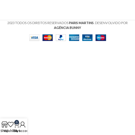
2023 TODOS OS DIREITOS RESERVADOS
PARIS MARTINS
. DESENVOLVIDO POR
AGÊNCIA BUNNY
0
Shop
Wishlist
Cart
My account