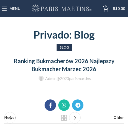
0
MENU
R$
0.00
Privado: Blog
BLOG
Ranking Bukmacherów 2026 Najlepszy
Bukmacher Marzec 2026
Admin@2023parismartins
Newer
Older