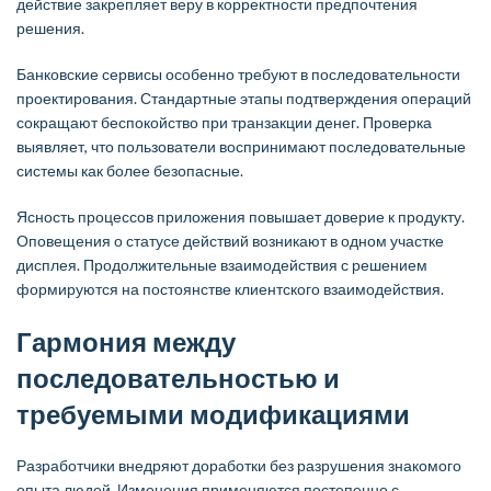
действие закрепляет веру в корректности предпочтения
решения.
Банковские сервисы особенно требуют в последовательности
проектирования. Стандартные этапы подтверждения операций
сокращают беспокойство при транзакции денег. Проверка
выявляет, что пользователи воспринимают последовательные
системы как более безопасные.
Ясность процессов приложения повышает доверие к продукту.
Оповещения о статусе действий возникают в одном участке
дисплея. Продолжительные взаимодействия с решением
формируются на постоянстве клиентского взаимодействия.
Гармония между
последовательностью и
требуемыми модификациями
Разработчики внедряют доработки без разрушения знакомого
опыта людей. Изменения применяются постепенно с