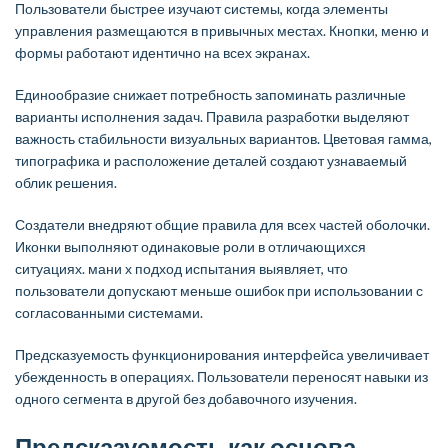
Пользователи быстрее изучают системы, когда элементы
управления размещаются в привычных местах. Кнопки, меню и
формы работают идентично на всех экранах.
Единообразие снижает потребность запоминать различные
варианты исполнения задач. Правила разработки выделяют
важность стабильности визуальных вариантов. Цветовая гамма,
типографика и расположение деталей создают узнаваемый
облик решения.
Создатели внедряют общие правила для всех частей оболочки.
Иконки выполняют одинаковые роли в отличающихся
ситуациях. мани х подход испытания выявляет, что
пользователи допускают меньше ошибок при использовании с
согласованными системами.
Предсказуемость функционирования интерфейса увеличивает
убежденность в операциях. Пользователи переносят навыки из
одного сегмента в другой без добавочного изучения.
Предсказуемость как основа