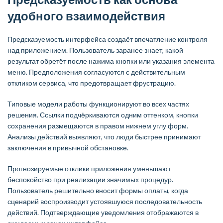
удобного взаимодействия
Предсказуемость интерфейса создаёт впечатление контроля
над приложением. Пользователь заранее знает, какой
результат обретёт после нажима кнопки или указания элемента
меню. Предположения согласуются с действительным
откликом сервиса, что предотвращает фрустрацию.
Типовые модели работы функционируют во всех частях
решения. Ссылки подчёркиваются одним оттенком, кнопки
сохранения размещаются в правом нижнем углу форм.
Анализы действий выявляют, что люди быстрее принимают
заключения в привычной обстановке.
Прогнозируемые отклики приложения уменьшают
беспокойство при реализации значимых процедур.
Пользователь решительно вносит формы оплаты, когда
сценарий воспроизводит устоявшуюся последовательность
действий. Подтверждающие уведомления отображаются в