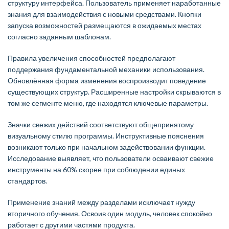
структуру интерфейса. Пользователь применяет наработанные
знания для взаимодействия с новыми средствами. Кнопки
запуска возможностей размещаются в ожидаемых местах
согласно заданным шаблонам.
Правила увеличения способностей предполагают
поддержания фундаментальной механики использования.
Обновлённая форма изменения воспроизводит поведение
существующих структур. Расширенные настройки скрываются в
том же сегменте меню, где находятся ключевые параметры.
Значки свежих действий соответствуют общепринятому
визуальному стилю программы. Инструктивные пояснения
возникают только при начальном задействовании функции.
Исследование выявляет, что пользователи осваивают свежие
инструменты на 60% скорее при соблюдении единых
стандартов.
Применение знаний между разделами исключает нужду
вторичного обучения. Освоив один модуль, человек спокойно
работает с другими частями продукта.