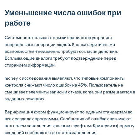
Уменьшение числа ошибок при
работе
Системность пользовательских вариантов устраняет
неправильные операции людей. Кнопки с критичными
возможностями неизменно требуют согласия действия.
Всплывающие диалоги требуют подтверждение перед
стиранием информации.
money x исследования выявляют, что типовые компоненты
контроля снижают число ошибок на 45%. Пользователь не
смешивает элементы записи и отказа, когда они размещаются в
заданных локациях.
Верификация форм функционирует по единым стандартам во
всех разделах программы. Сообщения об ошибках возникают
под полем заполнения красным шрифтом. Критерии к формату
сведений сообщаются до старта заполнения.