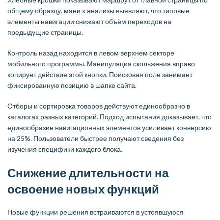
общему образцу. мани х анализы выявляют, что типовые
элементы навигации снижают объём переходов на
предыдущие страницы.
Контроль назад находится в левом верхнем секторе
мобильного программы. Манипуляция скольжения вправо
копирует действие этой кнопки. Поисковая поле занимает
фиксированную позицию в шапке сайта.
Отборы и сортировка товаров действуют единообразно в
каталогах разных категорий. Подход испытания доказывает, что
единообразие навигационных элементов усиливает конверсию
на 25%. Пользователи быстрее получают сведения без
изучения специфики каждого блока.
Снижение длительности на
освоение новых функций
Новые функции решения встраиваются в устоявшуюся