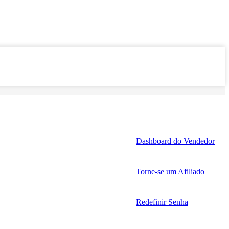
Dashboard do Vendedor
Torne-se um Afiliado
Redefinir Senha