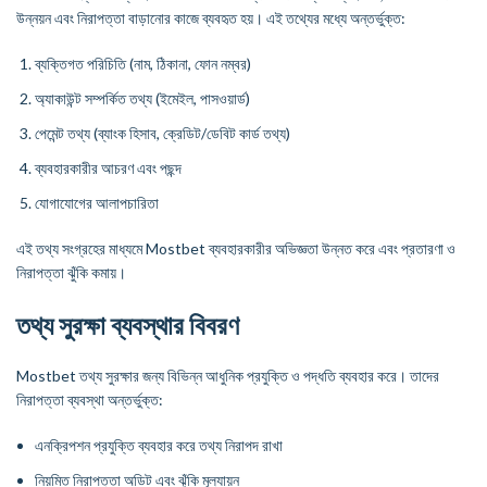
উন্নয়ন এবং নিরাপত্তা বাড়ানোর কাজে ব্যবহৃত হয়। এই তথ্যের মধ্যে অন্তর্ভুক্ত:
ব্যক্তিগত পরিচিতি (নাম, ঠিকানা, ফোন নম্বর)
অ্যাকাউন্ট সম্পর্কিত তথ্য (ইমেইল, পাসওয়ার্ড)
পেমেন্ট তথ্য (ব্যাংক হিসাব, ক্রেডিট/ডেবিট কার্ড তথ্য)
ব্যবহারকারীর আচরণ এবং পছন্দ
যোগাযোগের আলাপচারিতা
এই তথ্য সংগ্রহের মাধ্যমে Mostbet ব্যবহারকারীর অভিজ্ঞতা উন্নত করে এবং প্রতারণা ও
নিরাপত্তা ঝুঁকি কমায়।
তথ্য সুরক্ষা ব্যবস্থার বিবরণ
Mostbet তথ্য সুরক্ষার জন্য বিভিন্ন আধুনিক প্রযুক্তি ও পদ্ধতি ব্যবহার করে। তাদের
নিরাপত্তা ব্যবস্থা অন্তর্ভুক্ত:
এনক্রিপশন প্রযুক্তি ব্যবহার করে তথ্য নিরাপদ রাখা
নিয়মিত নিরাপত্তা অডিট এবং ঝুঁকি মূল্যায়ন