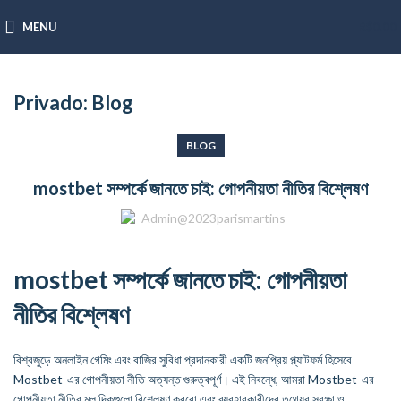
MENU
R$
0.00
Privado: Blog
BLOG
mostbet সম্পর্কে জানতে চাই: গোপনীয়তা নীতির বিশ্লেষণ
Admin@2023parismartins
mostbet সম্পর্কে জানতে চাই: গোপনীয়তা
নীতির বিশ্লেষণ
বিশ্বজুড়ে অনলাইন গেমিং এবং বাজির সুবিধা প্রদানকারী একটি জনপ্রিয় প্ল্যাটফর্ম হিসেবে
Mostbet-এর গোপনীয়তা নীতি অত্যন্ত গুরুত্বপূর্ণ। এই নিবন্ধে, আমরা Mostbet-এর
গোপনীয়তা নীতির মূল দিকগুলো বিশ্লেষণ করবো এবং ব্যবহারকারীদের তথ্যের সুরক্ষা ও