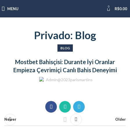
0
MENU
R$
0.00
Privado: Blog
BLOG
Mostbet Bahisçisi: Durante İyi Oranlar
Empieza Çevrimiçi Canlı Bahis Deneyimi
Admin@2023parismartins
Newer
Older