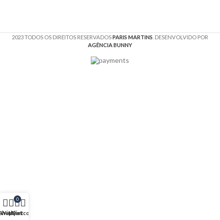
2023 TODOS OS DIREITOS RESERVADOS
PARIS MARTINS
. DESENVOLVIDO POR
AGÊNCIA BUNNY
0
Shop
Wishlist
My account
Cart