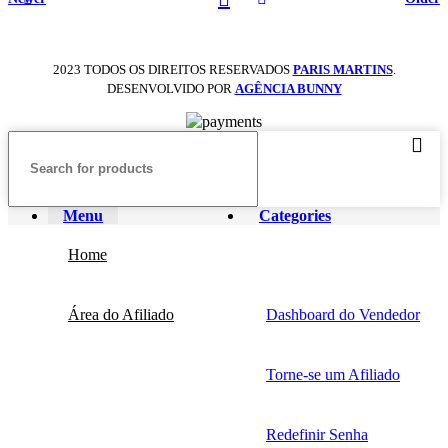
2023 TODOS OS DIREITOS RESERVADOS
PARIS MARTINS
.
DESENVOLVIDO POR
AGÊNCIA BUNNY
Menu
Categories
Home
Área do Afiliado
Dashboard do Vendedor
Torne-se um Afiliado
Redefinir Senha