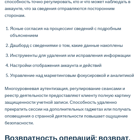
способность точно регулировать, кто и что может наблюдать в
аккаунте, что за сведения отправляются посторонним
сторонам.
Ясные согласия на процессинг сведений с подробным
объяснением
Дашборд с сведениями о том, какие данные накоплены
Инструменты для удаления или исправления информации
Настройки отображения аккаунта и действий
Управление над маркетинговым фокусировкой и аналитикой
Многоуровневая аутентизация, регулирование сеансами и
реестр деятельности предоставляют клиенту полную картину
защищенности учетной записи. Способность удаленно
прекратить сессии на дополнительных гаджетах или получать
оповещения о странной деятельности повышает ощущение
безопасности.
Возвратность операций: возврат,