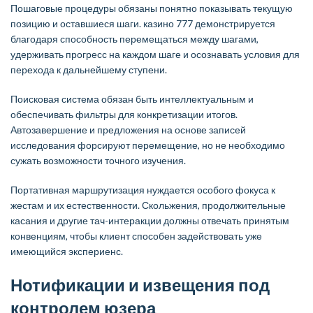
Пошаговые процедуры обязаны понятно показывать текущую
позицию и оставшиеся шаги. казино 777 демонстрируется
благодаря способность перемещаться между шагами,
удерживать прогресс на каждом шаге и осознавать условия для
перехода к дальнейшему ступени.
Поисковая система обязан быть интеллектуальным и
обеспечивать фильтры для конкретизации итогов.
Автозавершение и предложения на основе записей
исследования форсируют перемещение, но не необходимо
сужать возможности точного изучения.
Портативная маршрутизация нуждается особого фокуса к
жестам и их естественности. Скольжения, продолжительные
касания и другие тач-интеракции должны отвечать принятым
конвенциям, чтобы клиент способен задействовать уже
имеющийся экспериенс.
Нотификации и извещения под
контролем юзера