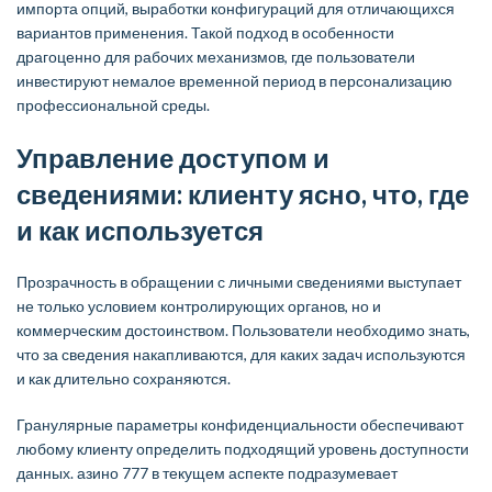
импорта опций, выработки конфигураций для отличающихся
вариантов применения. Такой подход в особенности
драгоценно для рабочих механизмов, где пользователи
инвестируют немалое временной период в персонализацию
профессиональной среды.
Управление доступом и
сведениями: клиенту ясно, что, где
и как используется
Прозрачность в обращении с личными сведениями выступает
не только условием контролирующих органов, но и
коммерческим достоинством. Пользователи необходимо знать,
что за сведения накапливаются, для каких задач используются
и как длительно сохраняются.
Гранулярные параметры конфиденциальности обеспечивают
любому клиенту определить подходящий уровень доступности
данных. азино 777 в текущем аспекте подразумевает