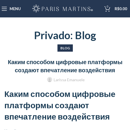
0
MENU
R$
0.00
Privado: Blog
BLOG
Каким способом цифровые платформы
создают впечатление воздействия
Larissa Emanuele
Каким способом цифровые
платформы создают
впечатление воздействия