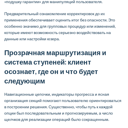
«подушку гарантии» для манипуляций пользователя.
Предварительный ознакомление корректировок до их
применения обеспечивает оценить итог без опасности. Это
особенно значимо для групповых процедур или изменений,
которые имеют возможность серьезно воздействовать на
данные или настройки юзера.
Прозрачная маршрутизация и
система ступеней: клиент
осознает, где он и что будет
следующим
Навигационные цепочки, индикаторы прогресса и ясная
организация секций помогают пользователю ориентироваться
в построении решения. Существенно, чтобы путь к каждой
опции был последовательным и прогнозируемым, а число
щелчков для реализации операций было сокращенным.