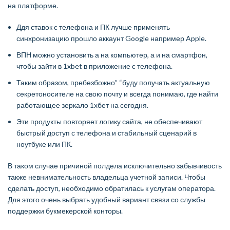
на платформе.
Ддя ставок с телефона и ПК лучше применять
синхронизацию прошло аккаунт Google например Apple.
ВПН можно установить а на компьютер, а и на смартфон,
чтобы зайти в 1xbet в приложение с телефона.
Таким образом, пребезбожно” “буду получать актуальную
секретоносителе на свою почту и всегда понимаю, где найти
работающее зеркало 1хбет на сегодня.
Эти продукты повторяет логику сайта, не обеспечивают
быстрый доступ с телефона и стабильный сценарий в
ноутбуке или ПК.
В таком случае причиной полдела исключительно забывчивость
также невнимательность владельца учетной записи. Чтобы
сделать доступ, необходимо обратилась к услугам оператора.
Для этого очень выбрать удобный вариант связи со службы
поддержки букмекерской конторы.