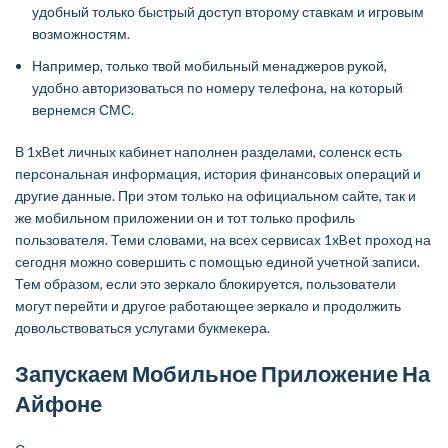
удобный только быстрый доступ второму ставкам и игровым
возможностям.
Например, только твой мобильный менаджеров рукой,
удобно авторизоваться по номеру телефона, на который
вернемся СМС.
В 1xBet личных кабинет наполнен разделами, соленск есть
персональная информация, история финансовых операций и
другие данные. При этом только на официальном сайте, так и
же мобильном приложении он и тот только профиль
пользователя. Теми словами, на всех сервисах 1xBet проход на
сегодня можно совершить с помощью единой учетной записи.
Тем образом, если это зеркало блокируется, пользователи
могут перейти и другое работающее зеркало и продолжить
довольствоваться услугами букмекера.
Запускаем Мобильное Приложение На
Айфоне