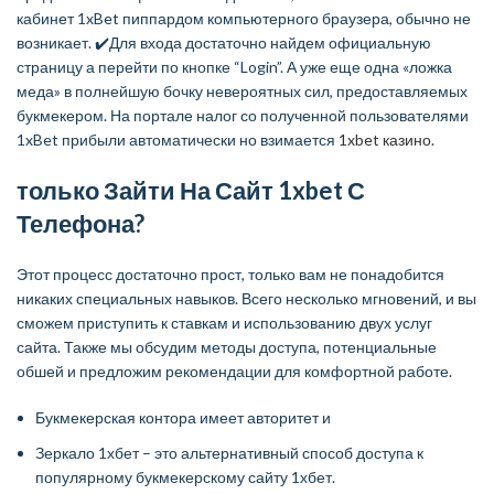
кабинет 1xBet пиппардом компьютерного браузера, обычно не
возникает. ✔️Для входа достаточно найдем официальную
страницу а перейти по кнопке “Login”. А уже еще одна «ложка
меда» в полнейшую бочку невероятных сил, предоставляемых
букмекером. На портале налог со полученной пользователями
1xBet прибыли автоматически но взимается
1xbet казино
.
только Зайти На Сайт 1xbet С
Телефона?
Этот процесс достаточно прост, только вам не понадобится
никаких специальных навыков. Всего несколько мгновений, и вы
сможем приступить к ставкам и использованию двух услуг
сайта. Также мы обсудим методы доступа, потенциальные
обшей и предложим рекомендации для комфортной работе.
Букмекерская контора имеет авторитет и
Зеркало 1хбет – это альтернативный способ доступа к
популярному букмекерскому сайту 1хбет.