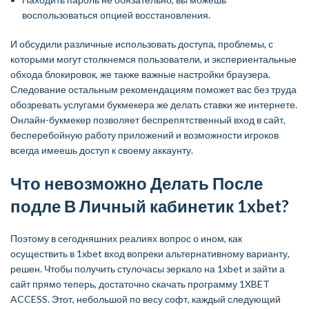
воспользоваться опцией восстановления.
И обсудили различные использовать доступа, проблемы, с
которыми могут столкнемся пользователи, и экспериентальные
обхода блокировок, же также важные настройки браузера.
Следование остальным рекомендациям поможет вас без труда
обозревать услугами букмекера же делать ставки же интернете.
Онлайн-букмекер позволяет беспрепятственный вход в сайт,
бесперебойную работу приложений и возможности игроков
всегда имеешь доступ к своему аккаунту.
Что невозможно Делать После
подле В Личный кабинетик 1xbet?
Поэтому в сегодняшних реалиях вопрос о ином, как
осуществить в 1xbet вход вопреки альтернативному варианту,
решен. Чтобы получить стулочасы зеркало на 1xbet и зайти а
сайт прямо теперь, достаточно скачать программу 1XBET
ACCESS. Этот, небольшой по весу софт, каждый следующий