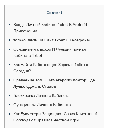
Content
Вход в Личный Кабинет 1xbet В Android
Приложении
только Зайти На Сайт 1xbet С Телефона?
Основные мальской И Функции личная
Кабинета 1xbet
Как Найти Работающее Зеркало 1хбет а
Сегодня?
Сравнение Топ-5 Букмекерских Контор: Где
Лучше сделать Ставки?
Блокировка Личного Кабинета
Функционал Личного Кабинета
Как Букмекеры Защищают Своих Клиентов И
Соблюдают Правила Честной Игры