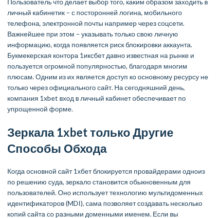
Пользователь что делает выбор того, каким образом заходить в
личный кабинетик – с посторонней логина, мобильного
телефона, электронной почты например через соцсети.
Важнейшее при этом – указывать только свою личную
информацию, когда появляется риск блокировки аккаунта.
Букмекерская контора 1иксбет давно известная на рынке и
пользуется огромной популярностью, благодаря многим
плюсам. Одним из их является доступ ко основному ресурсу не
только через официального сайт. На сегодняшний день,
компания 1xbet вход в личный кабинет обеспечивает по
упрощенной форме.
Зеркала 1xbet только Другие
Способы Обхода
Когда основной сайт 1хбет блокируется провайдерами одноиз
по решению суда, зеркало становится обыкновенным для
пользователей. Оно использует технологию мультидоменных
идентификаторов (MDI), сама позволяет создавать несколько
копий сайта со разными доменными именем. Если вы