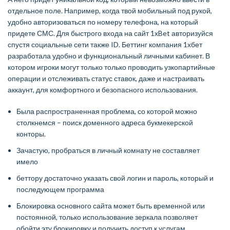
отдельное поле. Например, когда твой мобильный под рукой,
удобно авторизоваться по номеру телефона, на который
придете СМС. Для быстрого входа на сайт 1xBet авторизуйся
спустя социальные сети также ID. Беттинг компания 1хбет
разработала удобно и функциональный личными кабинет. В
котором игроки могут только только проводить узкопартийные
операции и отслеживать статус ставок, даже и настраивать
аккаунт, для комфортного и безопасного использования.
Была распространенная проблема, со которой можно
столкнемся – поиск доменного адреса букмекерской
конторы.
Зачастую, пробраться в личный комнату не составляет
имело
беттору достаточно указать свой логин и пароль, который и
последующем программа
Блокировка основного сайта может быть временной или
постоянной, только использование зеркала позволяет
обойти эту блокировку и получить доступ к услугам