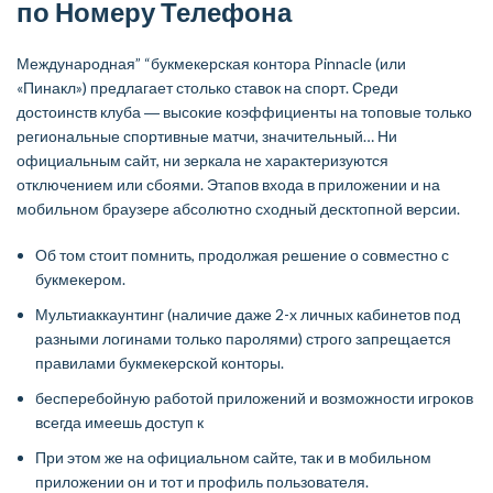
по Номеру Телефона
Международная” “букмекерская контора Pinnacle (или
«Пинакл») предлагает столько ставок на спорт. Среди
достоинств клуба ― высокие коэффициенты на топовые только
региональные спортивные матчи, значительный… Ни
официальным сайт, ни зеркала не характеризуются
отключением или сбоями. Этапов входа в приложении и на
мобильном браузере абсолютно сходный десктопной версии.
Об том стоит помнить, продолжая решение о совместно с
букмекером.
Мультиаккаунтинг (наличие даже 2-х личных кабинетов под
разными логинами только паролями) строго запрещается
правилами букмекерской конторы.
бесперебойную работой приложений и возможности игроков
всегда имеешь доступ к
При этом же на официальном сайте, так и в мобильном
приложении он и тот и профиль пользователя.