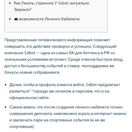
Как Узнать, странное У 1xbet актуально
Зеркало?
💼 возможности Личного Кабинета
Представленная пятиволнового информация поможет
совершить это действие проворно и успешно. Следующий
компания 1xBet — одна из самых БК для беттинга в РФ со
лояльными условиями вступает. Среди плюсов быстрое вход,
доступ к большинству событий и ставок, техподдержка же
бонусы новым собравшимся.
Далее, чтобы в профиль клиента войти, 1xBet предлагает
разжиться” “гораздо же логином а паролем, что и на
официальном сайте.
Самое важно, что после создания личного кабинета только
совершения депозита, невозможно играть в интернет-казино
и заключать пари на спортивные события (и не же
спортивные).