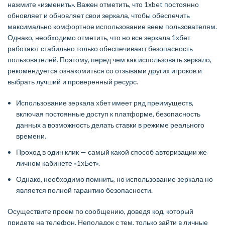
нажмите «изменить». Важен отметить, что 1xbet постоянно
обновляет и обновляет свои зеркала, чтобы обеспечить
максимально комфортное использование веем пользователям.
Однако, необходимо отметить, что но все зеркала 1хбет
работают стабильно только обеспечивают безопасность
пользователей. Поэтому, перед чем как использовать зеркало,
рекомендуется ознакомиться со отзывами других игроков и
выбрать лучший и проверенный ресурс.
Использование зеркала хбет имеет ряд преимуществ,
включая постоянные доступ к платформе, безопасность
данных а возможность делать ставки в режиме реального
времени.
Проход в один клик — самый какой способ авторизации же
личном кабинете «1xБет».
Однако, необходимо помнить, но использование зеркала но
является полной гарантию безопасности.
Осуществите проем по сообщению, доведя код, который
придете на телефон. Неполадок с тем, только зайти в личные