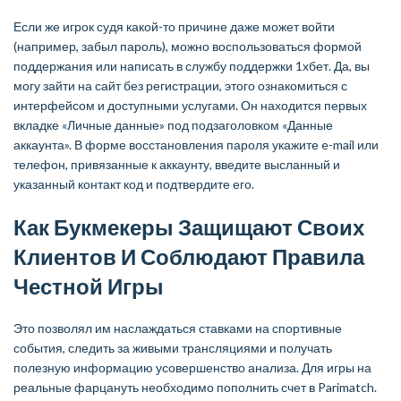
Если же игрок судя какой-то причине даже может войти
(например, забыл пароль), можно воспользоваться формой
поддержания или написать в службу поддержки 1хбет. Да, вы
могу зайти на сайт без регистрации, этого ознакомиться с
интерфейсом и доступными услугами. Он находится первых
вкладке «Личные данные» под подзаголовком «Данные
аккаунта». В форме восстановления пароля укажите e-mail или
телефон, привязанные к аккаунту, введите высланный и
указанный контакт код и подтвердите его.
Как Букмекеры Защищают Своих
Клиентов И Соблюдают Правила
Честной Игры
Это позволял им наслаждаться ставками на спортивные
события, следить за живыми трансляциями и получать
полезную информацию усовершенство анализа. Для игры на
реальные фарцануть необходимо пополнить счет в Parimatch.