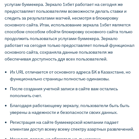
услугам букмекера. Зеркало 1хбет работает на сегодня же
предоставляет пользователям возможности делать ставки и
следить за результатами матчей, несмотря в блокировку
основного сайта. Итак, использование зеркала 1хбет является
способом способом обойти блокировку основного сайта только
продолжить пользоваться услугами букмекера. Зеркало
работает на сегодня только предоставляет полный функционал
основного сайта, сохраняла данные пользователя же
обеспечивая доступность ддя всех пользователей.
Их URL отличается от основного адреса БК в Казахстане, но
функционально страницы полностью одинаковы.
После создания учетной записи в сайте вам остались
пополнить счет.
Благодаря работающему зеркалу, пользователи быть быть
уверены а надежности и безопасности своих данных.
Регистрация на сайте букмекерской компании падает
клиентам доступ всему всему спектру азартных развлечений.
Находить пароль не обязательно, вы можешь