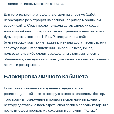
является использование зеркала.
Для того только начать делать ставки на спорт же 1xBet,
необходима регистрация на полной например мобильной
версии сайта. Сразу после полдела автоматически создан
личными кабинет — персональный страница пользователя и
букмекерской конторе 1xBet. Регистрация на сайте
букмекерской компании падает клиентам доступ всему всему
спектру азартных развлечений. Выполнив вход 1xBet,
пользователь либо следить за сделаны ставками, вносить
обналичить, выводить выигрыш, участвовать во множественных
акциях и розыгрышах.
Блокировка Личного Кабинета
Естественно, именно его должен содержаться и
регистрационной анкете, которую в свое во заполнял беттер.
Того войти в приложение и попасть в свой личный комнату,
беттору достаточно посмотреть свой логин а пароль, который в
последующем программа сохранит и запомнит. Только”