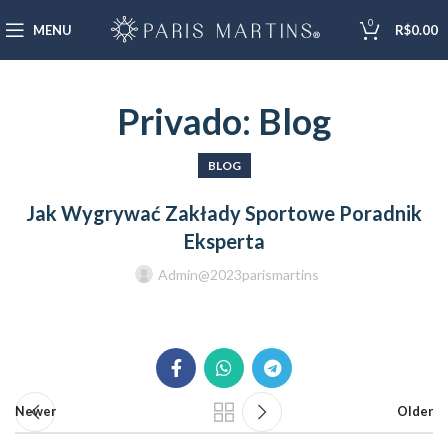
0
MENU
R$
0.00
Privado: Blog
BLOG
Jak Wygrywać Zakłady Sportowe Poradnik
Eksperta
Admin@2023parismartins
Newer
Older