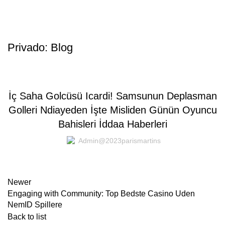
Menu
R$
0.00
Privado: Blog
BLOG
İç Saha Golcüsü Icardi! Samsunun Deplasman
Golleri Ndiayeden İşte Misliden Günün Oyuncu
Bahisleri İddaa Haberleri
Admin@2023parismartins
Newer
Engaging with Community: Top Bedste Casino Uden
NemID Spillere
Back to list