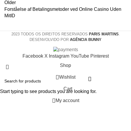
Older
Forståelse af Betalingsmetoder ved Online Casino Uden
MitID
2023 TODOS OS DIREITOS RESERVADOS
PARIS MARTINS
.
DESENVOLVIDO POR
AGÊNCIA BUNNY
Facebook
X
Instagram
YouTube
Pinterest
Shop
Wishlist
Cart
Start typing to see products you are looking for.
My account