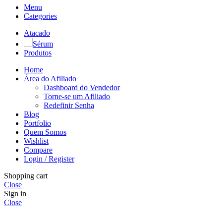
Menu
Categories
Atacado
Sérum
Produtos
Home
Área do Afiliado
Dashboard do Vendedor
Torne-se um Afiliado
Redefinir Senha
Blog
Portfolio
Quem Somos
Wishlist
Compare
Login / Register
Shopping cart
Close
Sign in
Close