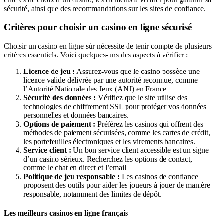
sécurité, ainsi que des recommandations sur les sites de confiance.
Critères pour choisir un casino en ligne sécurisé
Choisir un casino en ligne sûr nécessite de tenir compte de plusieurs
critères essentiels. Voici quelques-uns des aspects à vérifier :
Licence de jeu :
Assurez-vous que le casino possède une
licence valide délivrée par une autorité reconnue, comme
l’Autorité Nationale des Jeux (ANJ) en France.
Sécurité des données :
Vérifiez que le site utilise des
technologies de chiffrement SSL pour protéger vos données
personnelles et données bancaires.
Options de paiement :
Préférez les casinos qui offrent des
méthodes de paiement sécurisées, comme les cartes de crédit,
les portefeuilles électroniques et les virements bancaires.
Service client :
Un bon service client accessible est un signe
d’un casino sérieux. Recherchez les options de contact,
comme le chat en direct et l’email.
Politique de jeu responsable :
Les casinos de confiance
proposent des outils pour aider les joueurs à jouer de manière
responsable, notamment des limites de dépôt.
Les meilleurs casinos en ligne français