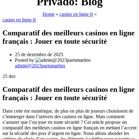
Privado: Blog
Home
»
casino en ligne fr
»
casino en ligne fr
Comparatif des meilleurs casinos en ligne
français : Jouer en toute sécurité
25 de dezembro de 2025
Posted by
admin@2023parismartins
25
dez
Comparatif des meilleurs casinos en ligne
français : Jouer en toute sécurité
Dans cette ère numérique, de plus en plus de joueurs choisissent de
s’immerger dans l’univers des casinos en ligne. Mais comment
s’assurer que l’on joue en toute sécurité ? Cet article propose un
comparatif des meilleurs casinos en ligne français en mettant l’accent
sur la sécurité des jeux d’argent en ligne. Nous allons aborder les
critères de choix d’un casino, les éléments à vérifier pour garantir sa