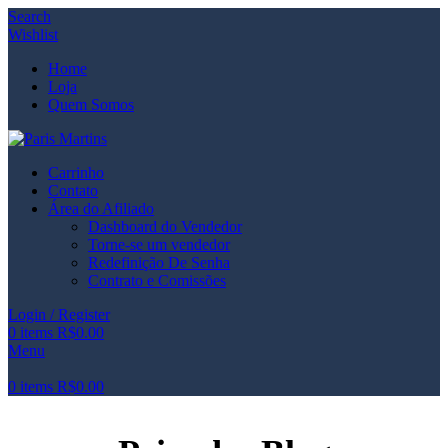
Search
Wishlist
Home
Loja
Quem Somos
Carrinho
Contato
Área do Afiliado
Dashboard do Vendedor
Torne-se um vendedor
Redefinição De Senha
Contrato e Comissões
Login / Register
0
items
R$
0.00
Menu
0
items
R$
0.00