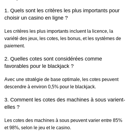
1. Quels sont les critères les plus importants pour
choisir un casino en ligne ?
Les critères les plus importants incluent la licence, la
variété des jeux, les cotes, les bonus, et les systèmes de
paiement.
2. Quelles cotes sont considérées comme
favorables pour le blackjack ?
Avec une stratégie de base optimale, les cotes peuvent
descendre à environ 0,5% pour le blackjack.
3. Comment les cotes des machines à sous varient-
elles ?
Les cotes des machines à sous peuvent varier entre 85%
et 98%, selon le jeu et le casino.