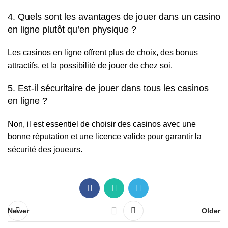
4. Quels sont les avantages de jouer dans un casino
en ligne plutôt qu’en physique ?
Les casinos en ligne offrent plus de choix, des bonus
attractifs, et la possibilité de jouer de chez soi.
5. Est-il sécuritaire de jouer dans tous les casinos
en ligne ?
Non, il est essentiel de choisir des casinos avec une
bonne réputation et une licence valide pour garantir la
sécurité des joueurs.
Newer
Older