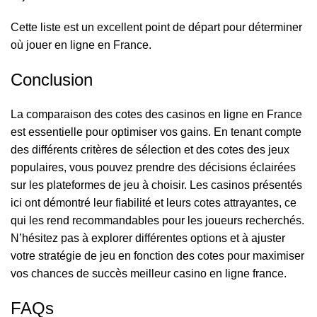
Cette liste est un excellent point de départ pour déterminer
où jouer en ligne en France.
Conclusion
La comparaison des cotes des casinos en ligne en France
est essentielle pour optimiser vos gains. En tenant compte
des différents critères de sélection et des cotes des jeux
populaires, vous pouvez prendre des décisions éclairées
sur les plateformes de jeu à choisir. Les casinos présentés
ici ont démontré leur fiabilité et leurs cotes attrayantes, ce
qui les rend recommandables pour les joueurs recherchés.
N’hésitez pas à explorer différentes options et à ajuster
votre stratégie de jeu en fonction des cotes pour maximiser
vos chances de succès
meilleur casino en ligne france
.
FAQs