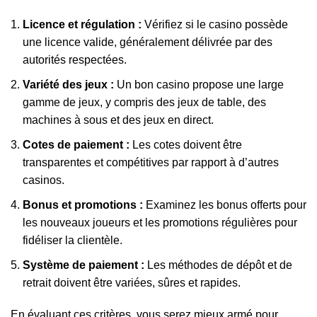
Licence et régulation :
Vérifiez si le casino possède
une licence valide, généralement délivrée par des
autorités respectées.
Variété des jeux :
Un bon casino propose une large
gamme de jeux, y compris des jeux de table, des
machines à sous et des jeux en direct.
Cotes de paiement :
Les cotes doivent être
transparentes et compétitives par rapport à d’autres
casinos.
Bonus et promotions :
Examinez les bonus offerts pour
les nouveaux joueurs et les promotions régulières pour
fidéliser la clientèle.
Système de paiement :
Les méthodes de dépôt et de
retrait doivent être variées, sûres et rapides.
En évaluant ces critères, vous serez mieux armé pour