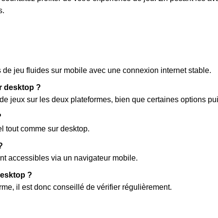
s.
s de jeu fluides sur mobile avec une connexion internet stable.
r desktop ?
 jeux sur les deux plateformes, bien que certaines options pui
?
el tout comme sur desktop.
?
nt accessibles via un navigateur mobile.
desktop ?
me, il est donc conseillé de vérifier régulièrement.