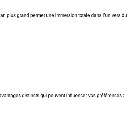
ran plus grand permet une immersion totale dans l’univers du
vantages distincts qui peuvent influencer vos préférences :