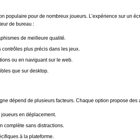
ion populaire pour de nombreux joueurs. L’expérience sur un éc
teur de bureau :
phismes de meilleure qualité.
 contrôles plus précis dans les jeux.
ations ou en naviguant sur le web.
ibles que sur desktop.
ligne dépend de plusieurs facteurs. Chaque option propose des a
s joueurs en déplacement.
n complète sans distractions.
écifiques à la plateforme.