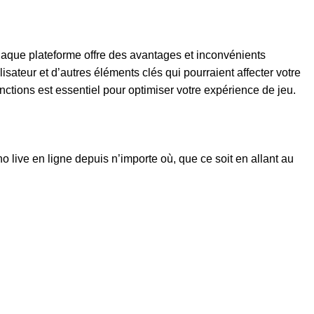
 Chaque plateforme offre des avantages et inconvénients
sateur et d’autres éléments clés qui pourraient affecter votre
tions est essentiel pour optimiser votre expérience de jeu.
live en ligne depuis n’importe où, que ce soit en allant au