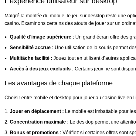
L’expérience utilisateur sur desktop
Malgré la montée du mobile, le jeu sur desktop reste une opt
casino. Examinons certains des atouts de jouer sur un ordina
Qualité d’image supérieure :
Un grand écran offre des gra
Sensibilité accrue :
Une utilisation de la souris permet des
Multitâche facilité :
Jouez tout en utilisant d’autres applic
Accès à des jeux exclusifs :
Certains jeux ne sont dispon
Les avantages de chaque plateforme
Choisir entre mobile et desktop pour jouer au casino live en 
Jouer en déplacement :
Le mobile est imbattable pour le
Concentration maximale :
Le desktop permet une attentio
Bonus et promotions :
Vérifiez si certaines offres sont sp