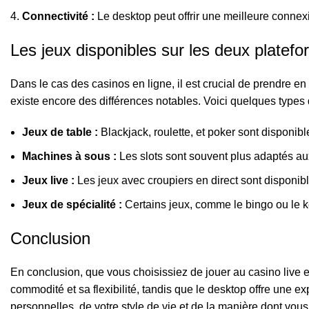
Connectivité :
Le desktop peut offrir une meilleure connexi
Les jeux disponibles sur les deux platef
Dans le cas des casinos en ligne, il est crucial de prendre en 
existe encore des différences notables. Voici quelques types
Jeux de table :
Blackjack, roulette, et poker sont disponibl
Machines à sous :
Les slots sont souvent plus adaptés aux 
Jeux live :
Les jeux avec croupiers en direct sont disponibl
Jeux de spécialité :
Certains jeux, comme le bingo ou le ke
Conclusion
En conclusion, que vous choisissiez de jouer au casino live 
commodité et sa flexibilité, tandis que le desktop offre une
personnelles, de votre style de vie et de la manière dont vou