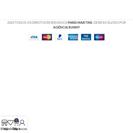
2023 TODOS OS DIREITOS RESERVADOS
PARIS MARTINS
. DESENVOLVIDO POR
AGÊNCIA BUNNY
0
Shop
Wishlist
Cart
My account